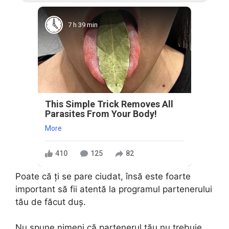
7 h 39 min
This Simple Trick Removes All
Parasites From Your Body!
More
410
125
82
Poate că ți se pare ciudat, însă este foarte
important să fii atentă la programul partenerului
tău de făcut duș.
Nu spune nimeni că partenerul tău nu trebuie