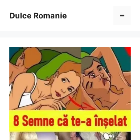
Sari
la
Dulce Romanie
Meniu
conținut