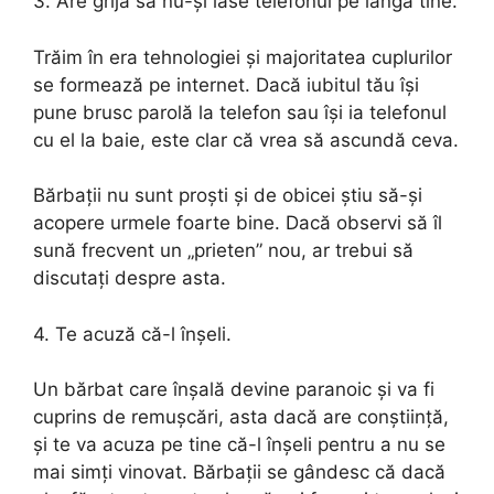
3. Are grijă să nu-și lase telefonul pe lângă tine.
Trăim în era tehnologiei și majoritatea cuplurilor
se formează pe internet. Dacă iubitul tău își
pune brusc parolă la telefon sau își ia telefonul
cu el la baie, este clar că vrea să ascundă ceva.
Bărbații nu sunt proști și de obicei știu să-și
acopere urmele foarte bine. Dacă observi să îl
sună frecvent un „prieten” nou, ar trebui să
discutați despre asta.
4. Te acuză că-l înșeli.
Un bărbat care înșală devine paranoic și va fi
cuprins de remușcări, asta dacă are conștiință,
și te va acuza pe tine că-l înșeli pentru a nu se
mai simți vinovat. Bărbații se gândesc că dacă