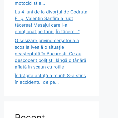
motociclist a…
La 4 luni de la divorțul de Codruța
Filip, Valentin Sanfira a rupt
tăcerea! Mesajul care i-a
emoționat pe fani: „În tăcere…”
O sesizare privind cerșetoria a
scos la iveală o situație
neașteptată în București. Ce au
descoperit polițiștii lângă o tânără
aflată în scaun cu rotile
Îndrăgita actriță a murit! S-a stins
în accidentul de pe…
Recent