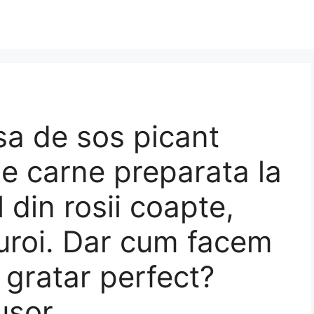
sa de sos picant
de carne preparata la
 din rosii coapte,
turoi. Dar cum facem
 gratar perfect?
usor.