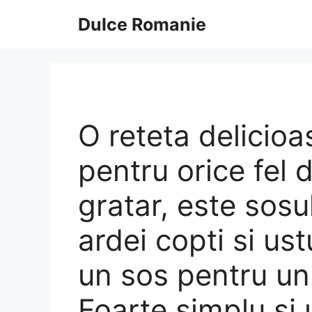
Sari
Dulce Romanie
la
conținut
O reteta delicioa
pentru orice fel 
gratar, este sosul
ardei copti si us
un sos pentru un
Foarte simplu si 