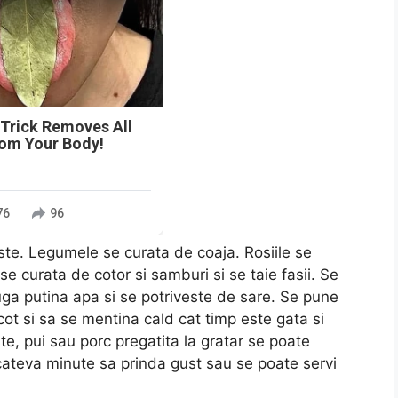
 Trick Removes All
rom Your Body!
76
96
ste. Legumele se curata de coaja. Rosiile se
 se curata de cotor si samburi si se taie fasii. Se
uga putina apa si se potriveste de sare. Se pune
cot si sa se mentina cald cat timp este gata si
e, pui sau porc pregatita la gratar se poate
 cateva minute sa prinda gust sau se poate servi