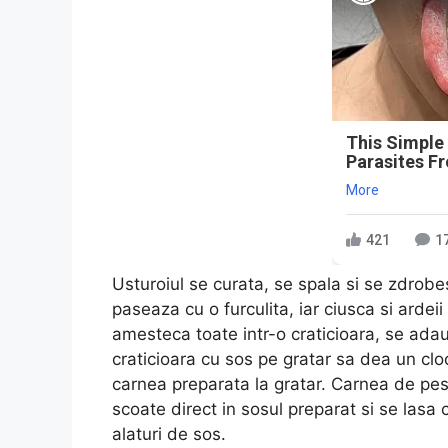
This Simple
Parasites F
More
421
1
Usturoiul se curata, se spala si se zdrobe
paseaza cu o furculita, iar ciusca si ardeii
amesteca toate intr-o craticioara, se ada
craticioara cu sos pe gratar sa dea un clo
carnea preparata la gratar. Carnea de pest
scoate direct in sosul preparat si se lasa
alaturi de sos.