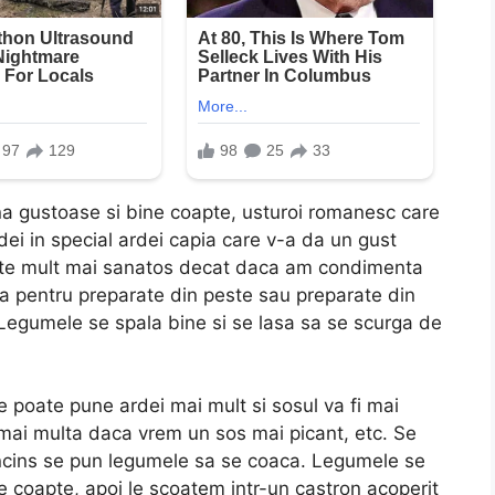
a gustoase si bine coapte, usturoi romanesc care
dei in special ardei capia care v-a da un gust
 este mult mai sanatos decat daca am condimenta
ta pentru preparate din peste sau preparate din
 Legumele se spala bine si se lasa sa se scurga de
 poate pune ardei mai mult si sosul va fi mai
 mai multa daca vrem un sos mai picant, etc. Se
incins se pun legumele sa se coaca. Legumele se
e coapte, apoi le scoatem intr-un castron acoperit