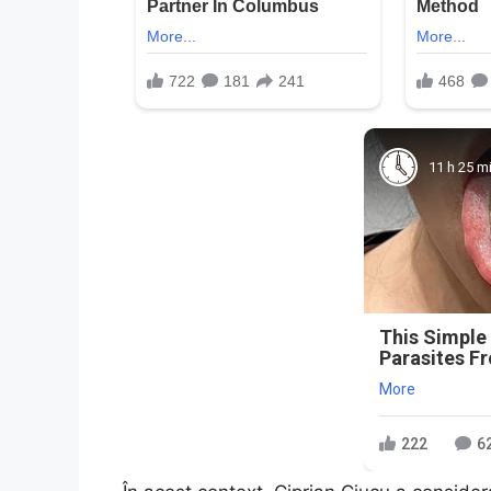
11 h 25 m
This Simple
Parasites F
More
222
6