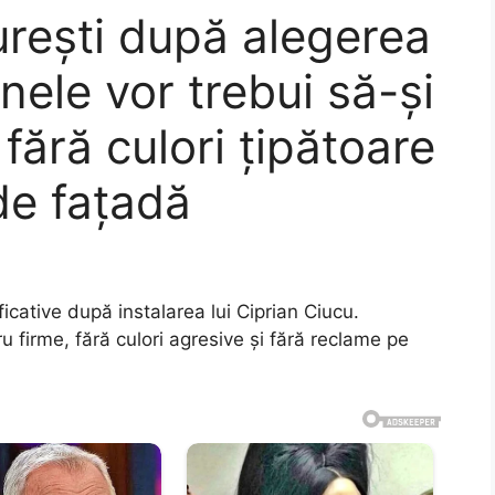
urești după alegerea
nele vor trebui să-și
 fără culori țipătoare
 de fațadă
icative după instalarea lui Ciprian Ciucu.
 firme, fără culori agresive și fără reclame pe