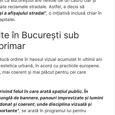
at că Bucureștiul are nevoie de un cadru clar și
te reclamele stradale. Astfel, a decis să
 a afișajului stradal”
, o inițiativă inclusă chiar în
pitalei.
ite în București sub
 primar
ucă ordine în haosul vizual acumulat în ultimii ani
estetica urbană, în acord cu practicile europene.
, mai coerent și mai plăcut pentru cei care
ivind felul în care arată spațiul public. În
 junglă de bannere, panouri improvizate și lumini
donat și coerent, unde disciplina vizuală și
portante”
, se arată în programul lui pentru