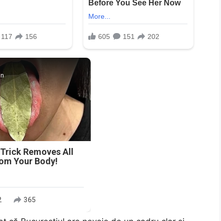
in
 Trick Removes All
rom Your Body!
2
365