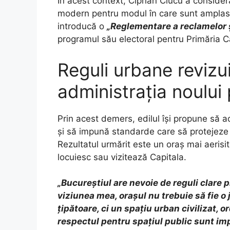
În acest context, Ciprian Ciucu a consider
modern pentru modul în care sunt amplasa
introducă o
„Reglementare a reclamelor și
programul său electoral pentru Primăria Ca
Reguli urbane revizu
administrația noului
Prin acest demers, edilul își propune să ad
și să impună standarde care să protejeze 
Rezultatul urmărit este un oraș mai aerisit
locuiesc sau vizitează Capitala.
„Bucureștiul are nevoie de reguli clare pr
viziunea mea, orașul nu trebuie să fie o
țipătoare, ci un spațiu urban civilizat, or
respectul pentru spațiul public sunt im