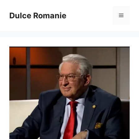
Sari
la
Dulce Romanie
Meniu
conținut