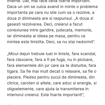
interne. Dar, mai face ceva foarte important.
Daca un om se culca avand in minte o problema
importanta pe care nu stie cum sa o rezolve, a
doua zi dimineata are si raspunsul. „A doua zi
gasesti rezolvarea. Deci, creierul a facut
conexiunea intre gandire, judecata, memorie,
iar dimineata ai ideea pe masa, pentru ca
mintea este linistita. Deci, sa nu stai nedormit”.
„Micul dejun trebuie luat in liniste, fara scandal,
fara claxoane, fara a fi pe fuga, nu in picioare,
fara elementele din jur care sa te disturbe, fara
tigara. Sa fie mai mult decat o relaxare, sa fie o
placere. Pledez pentru sucul de dimineata, din
citrice, caroten si altele, care aduc si energie, si
oligoelemente, care ajuta la transmiterea in
interiorul creierul. Este foarte important!”,