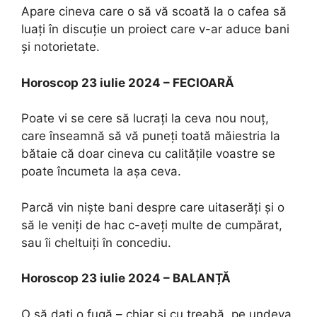
Apare cineva care o să vă scoată la o cafea să
luați în discuție un proiect care v-ar aduce bani
și notorietate.
Horoscop 23 iulie 2024 – FECIOARĂ
Poate vi se cere să lucrați la ceva nou nouț,
care înseamnă să vă puneți toată măiestria la
bătaie că doar cineva cu calitățile voastre se
poate încumeta la așa ceva.
Parcă vin niște bani despre care uitaserăți și o
să le veniți de hac c-aveți multe de cumpărat,
sau îi cheltuiți în concediu.
Horoscop 23 iulie 2024 – BALANȚĂ
O să dați o fugă – chiar și cu treabă, pe undeva