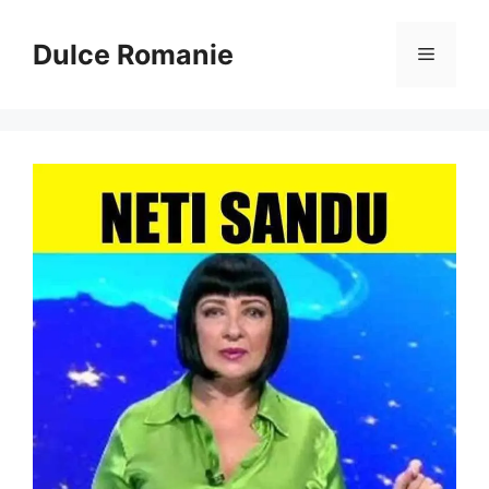
Sari
la
Dulce Romanie
Meniu
conținut