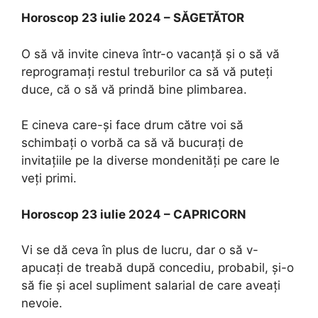
Horoscop 23 iulie 2024 – SĂGETĂTOR
O să vă invite cineva într-o vacanță și o să vă
reprogramați restul treburilor ca să vă puteți
duce, că o să vă prindă bine plimbarea.
E cineva care-și face drum către voi să
schimbați o vorbă ca să vă bucurați de
invitațiile pe la diverse mondenități pe care le
veți primi.
Horoscop 23 iulie 2024 – CAPRICORN
Vi se dă ceva în plus de lucru, dar o să v-
apucați de treabă după concediu, probabil, și-o
să fie și acel supliment salarial de care aveați
nevoie.