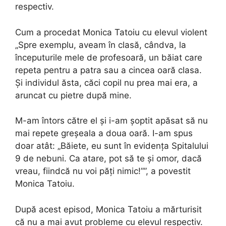
respectiv.
Cum a procedat Monica Tatoiu cu elevul violent
„Spre exemplu, aveam în clasă, cândva, la
începuturile mele de profesoară, un băiat care
repeta pentru a patra sau a cincea oară clasa.
Și individul ăsta, căci copil nu prea mai era, a
aruncat cu pietre după mine.
M-am întors către el și i-am șoptit apăsat să nu
mai repete greșeala a doua oară. I-am spus
doar atât: „Băiete, eu sunt în evidența Spitalului
9 de nebuni. Ca atare, pot să te și omor, dacă
vreau, fiindcă nu voi păți nimic!””, a povestit
Monica Tatoiu.
După acest episod, Monica Tatoiu a mărturisit
că nu a mai avut probleme cu elevul respectiv.