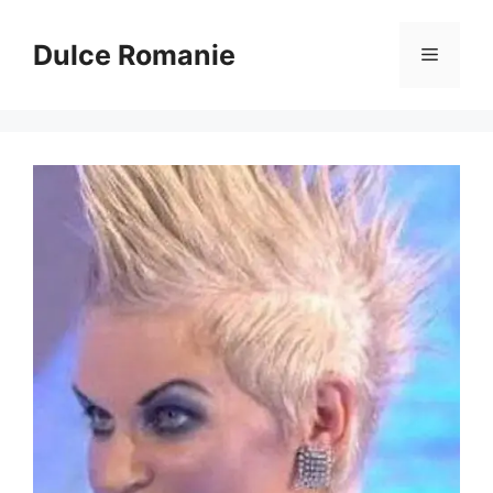
Sari
la
Dulce Romanie
Meniu
conținut