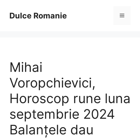
Sari
la
Dulce Romanie
Meniu
conținut
Mihai
Voropchievici,
Horoscop rune luna
septembrie 2024
Balanțele dau