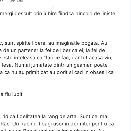
97
295
mergi descult prin iubire fiindca dincolo de liniste
ac, sunt spirite libere, au imaginatie bogata. Au
de un partener la fel de liber ca ei, la fel de
 este inteleasa ca ”fac ce fac, dar tot acasa vin,
in lesa. Numai jumatate dintr-un geaman poate
ta ca nu au primit cat au dorit si cad in obsesii ca
 fiu iubit
, ridica fidelitatea la rang de arta. Sunt cei mai
 Rac. Un Rac nu-l bagi usor in dormitor pentru ca
li, cu un Rac ajungi pe culmile placerilor. Au