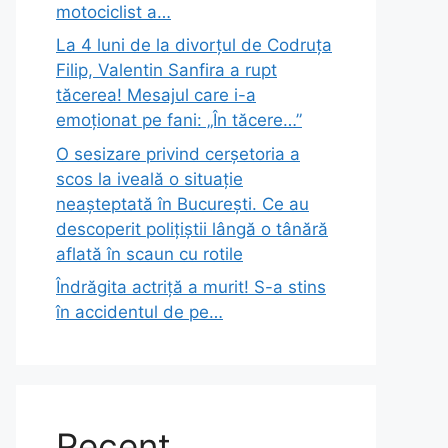
motociclist a…
La 4 luni de la divorțul de Codruța
Filip, Valentin Sanfira a rupt
tăcerea! Mesajul care i-a
emoționat pe fani: „În tăcere…”
O sesizare privind cerșetoria a
scos la iveală o situație
neașteptată în București. Ce au
descoperit polițiștii lângă o tânără
aflată în scaun cu rotile
Îndrăgita actriță a murit! S-a stins
în accidentul de pe…
Recent