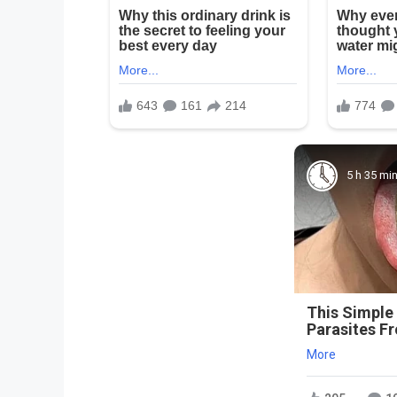
5 h 35 mi
This Simple
Parasites F
More