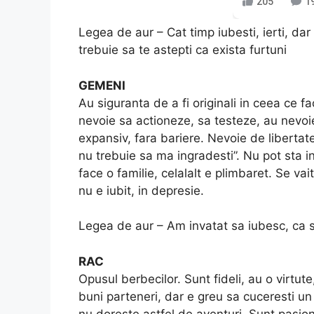
205
1
Legea de aur – Cat timp iubesti, ierti, dar 
trebuie sa te astepti ca exista furtuni
GEMENI
Au siguranta de a fi originali in ceea ce f
nevoie sa actioneze, sa testeze, au nevoie 
expansiv, fara bariere. Nevoie de libertate
nu trebuie sa ma ingradesti”. Nu pot sta 
face o familie, celalalt e plimbaret. Se vai
nu e iubit, in depresie.
Legea de aur – Am invatat sa iubesc, ca sa
RAC
Opusul berbecilor. Sunt fideli, au o virtute
buni parteneri, dar e greu sa cuceresti un
nu doreste astfel de aventuri. Sunt pasiona