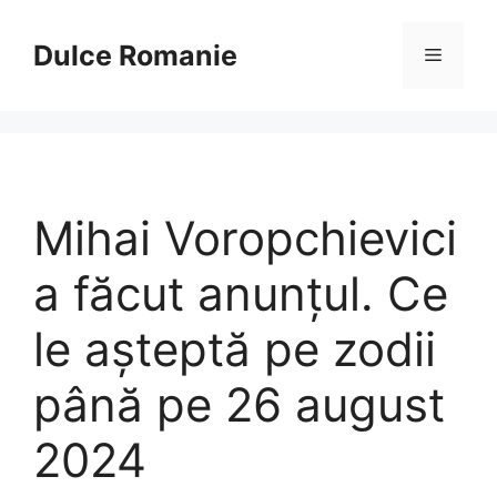
Sari
la
Dulce Romanie
Meniu
conținut
Mihai Voropchievici
a făcut anunțul. Ce
le așteptă pe zodii
până pe 26 august
2024