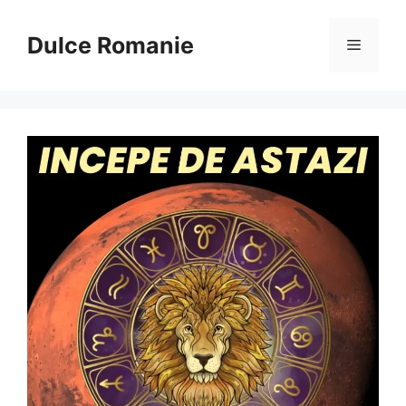
Sari
la
Dulce Romanie
Meniu
conținut