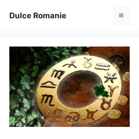
Sari
la
Dulce Romanie
Meniu
conținut