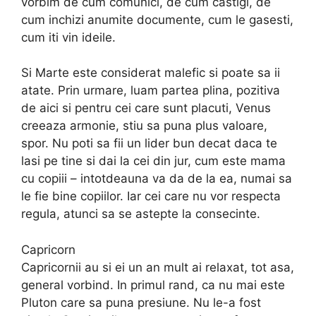
vorbim de cum comunici, de cum castigi, de
cum inchizi anumite documente, cum le gasesti,
cum iti vin ideile.
Si Marte este considerat malefic si poate sa ii
atate. Prin urmare, luam partea plina, pozitiva
de aici si pentru cei care sunt placuti, Venus
creeaza armonie, stiu sa puna plus valoare,
spor. Nu poti sa fii un lider bun decat daca te
lasi pe tine si dai la cei din jur, cum este mama
cu copiii – intotdeauna va da de la ea, numai sa
le fie bine copiilor. Iar cei care nu vor respecta
regula, atunci sa se astepte la consecinte.
Capricorn
Capricornii au si ei un an mult ai relaxat, tot asa,
general vorbind. In primul rand, ca nu mai este
Pluton care sa puna presiune. Nu le-a fost