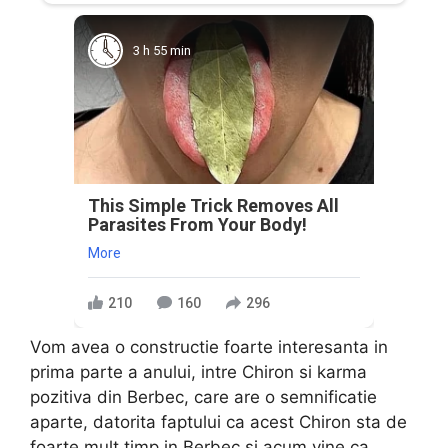
3 h 55 min
This Simple Trick Removes All
Parasites From Your Body!
More
210
160
296
Vom avea o constructie foarte interesanta in
prima parte a anului, intre Chiron si karma
pozitiva din Berbec, care are o semnificatie
aparte, datorita faptului ca acest Chiron sta de
foarte mult timp in Berbec si acum vine ca