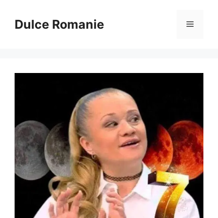
Sari
la
Dulce Romanie
Meniu
conținut