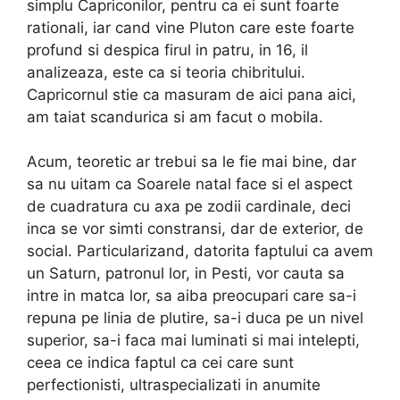
simplu Capriconilor, pentru ca ei sunt foarte
rationali, iar cand vine Pluton care este foarte
profund si despica firul in patru, in 16, il
analizeaza, este ca si teoria chibritului.
Capricornul stie ca masuram de aici pana aici,
am taiat scandurica si am facut o mobila.
Acum, teoretic ar trebui sa le fie mai bine, dar
sa nu uitam ca Soarele natal face si el aspect
de cuadratura cu axa pe zodii cardinale, deci
inca se vor simti constransi, dar de exterior, de
social. Particularizand, datorita faptului ca avem
un Saturn, patronul lor, in Pesti, vor cauta sa
intre in matca lor, sa aiba preocupari care sa-i
repuna pe linia de plutire, sa-i duca pe un nivel
superior, sa-i faca mai luminati si mai intelepti,
ceea ce indica faptul ca cei care sunt
perfectionisti, ultraspecializati in anumite