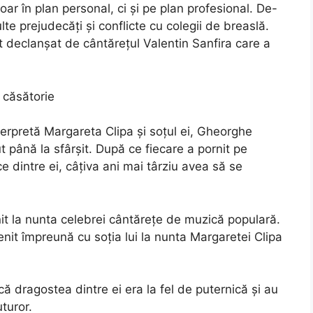
r în plan personal, ci și pe plan profesional. De-
lte prejudecăți și conflicte cu colegii de breaslă.
t declanșat de cântărețul Valentin Sanfira care a
e căsătorie
erpretă Margareta Clipa și soțul ei, Gheorghe
 până la sfârșit. După ce fiecare a pornit pe
e dintre ei, câțiva ani mai târziu avea să se
lnit la nunta celebrei cântărețe de muzică populară.
nit împreună cu soția lui la nunta Margaretei Clipa
ă dragostea dintre ei era la fel de puternică și au
turor.