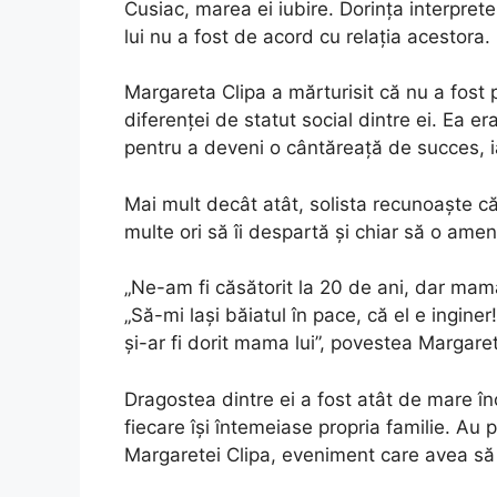
Cusiac, marea ei iubire. Dorința interpre
lui nu a fost de acord cu relația acestora.
Margareta Clipa a mărturisit că nu a fos
diferenței de statut social dintre ei. Ea e
pentru a deveni o cântăreață de succes, iar
Mai mult decât atât, solista recunoaște 
multe ori să îi despartă și chiar să o amen
„Ne-am fi căsătorit la 20 de ani, dar mama
„Să-mi laşi băiatul în pace, că el e ingine
şi-ar fi dorit mama lui”, povestea Margaret
Dragostea dintre ei a fost atât de mare în
fiecare își întemeiase propria familie. Au 
Margaretei Clipa, eveniment care avea să l