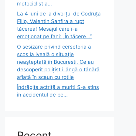
motociclist a…
La 4 luni de la divorțul de Codruța
Filip, Valentin Sanfira a rupt
tăcerea! Mesajul care i-a
emoționat pe fani: „În tăcere…”
O sesizare privind cerșetoria a
scos la iveală o situație
neașteptată în București. Ce au
descoperit polițiștii lângă o tânără
aflată în scaun cu rotile
Îndrăgita actriță a murit! S-a stins
în accidentul de pe…
Recent