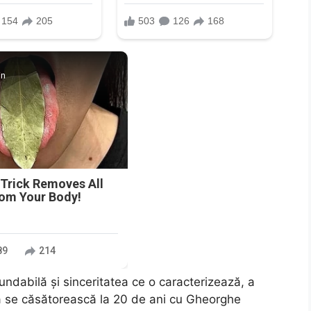
in
 Trick Removes All
rom Your Body!
89
214
ndabilă și sinceritatea ce o caracterizează, a
 să se căsătorească la 20 de ani cu Gheorghe