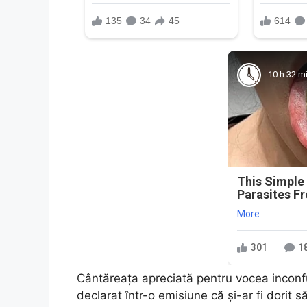
10 h 32 m
This Simple
Parasites F
More
301
1
Cântăreața apreciată pentru vocea inconfu
declarat într-o emisiune că și-ar fi dorit