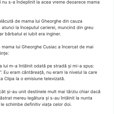
tei nu s-a îndeplinit la acea vreme deoarece mama
t plăcută de mama lui Gheorghe din cauza
ra atunci la începutul carierei, muncind din greu
 bărbatul ei iubit era inginer.
că mama lui Gheorghe Cusiac a încercat de mai
ințe:
 lui m-a întâlnit odată pe stradă şi mi-a spus:
r!”. Eu eram cântăreaţă, nu eram la nivelul la care
a Clipa la o emisiune televizată.
cât și-au unit destinele mult mai târziu chiar dacă
păstrat mereu legătura și s-au întâlnit la nunta
e schimbe definitiv viața celor doi.