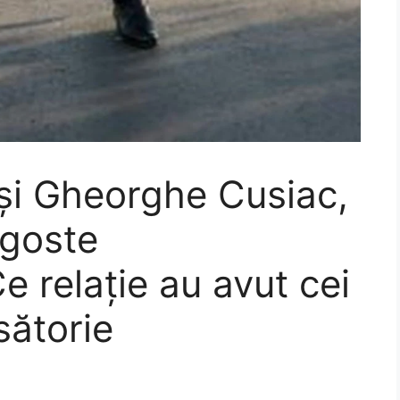
și Gheorghe Cusiac,
agoste
e relație au avut cei
sătorie