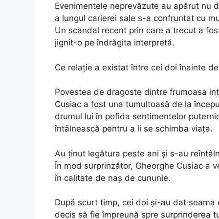
Evenimentele neprevăzute au apărut nu doa
a lungul carierei sale s-a confruntat cu mu
Un scandal recent prin care a trecut a fos
jignit-o pe îndrăgita interpretă.
Ce relație a existat între cei doi înainte d
Povestea de dragoste dintre frumoasa int
Cusiac a fost una tumultoasă de la început
drumul lui în pofida sentimentelor puternic
întâlnească pentru a li se schimba viața.
Au ținut legătura peste ani și s-au reîntâ
În mod surprinzător, Gheorghe Cusiac a ve
în calitate de naș de cununie.
După scurt timp, cei doi și-au dat seama c
decis să fie împreună spre surprinderea tu