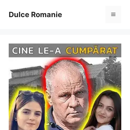
Sari
la
Dulce Romanie
Meniu
conținut