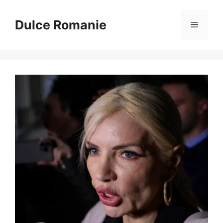
Sari
la
Dulce Romanie
Meniu
conținut