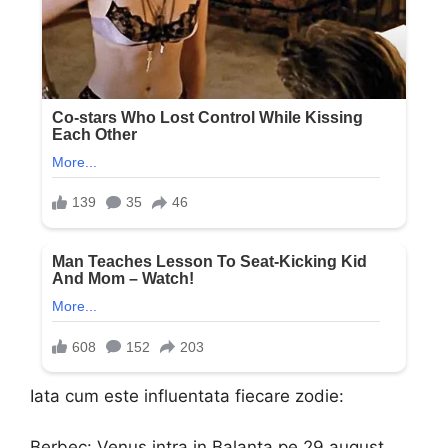
Iata cum este influentata fiecare zodie:
Berbec: Venus intra in Balanta pe 29 august