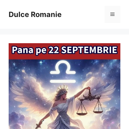
Sari
la
Dulce Romanie
Meniu
conținut