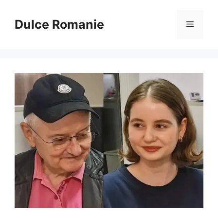
Sari
la
Dulce Romanie
Meniu
conținut