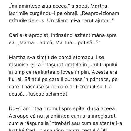
„Îmi amintesc ziua aceea,” a șoptit Martha,
lacrimile curgându-i pe obraji. „Reaprovizionam
rafturile de sus. Un client mi-a cerut ajutor…”
Carl s-a apropiat, întinzând ezitant mâna spre
ea. „Mamă… adică, Martha… pot să…?”
Martha s-a simțit de parcă stomacul i se
răsucise. Și-a înfășurat brațele în jurul trupului,
în timp ce realitatea o lovea în plin. Acesta era
fiul ei. Băiatul pe care îl purtase în pântece, pe
care îl născuse și pe care ar fi trebuit să-l ia
acasă… fusese schimbat.
Nu-și amintea drumul spre spital după aceea.
Aproape că nu-și amintea cum s-a înregistrat,
cum a răspuns la întrebări sau cum asistenta i-a
luat lui Carl un eșantion pentru testul ADN.