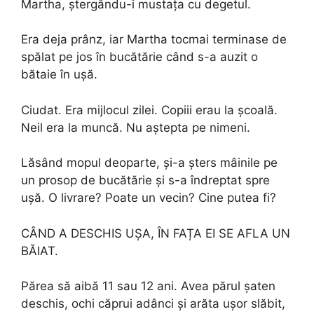
Martha, ștergându-i mustața cu degetul.
Era deja prânz, iar Martha tocmai terminase de
spălat pe jos în bucătărie când s-a auzit o
bătaie în ușă.
Ciudat. Era mijlocul zilei. Copiii erau la școală.
Neil era la muncă. Nu aștepta pe nimeni.
Lăsând mopul deoparte, și-a șters mâinile pe
un prosop de bucătărie și s-a îndreptat spre
ușă. O livrare? Poate un vecin? Cine putea fi?
CÂND A DESCHIS UȘA, ÎN FAȚA EI SE AFLA UN
BĂIAT.
Părea să aibă 11 sau 12 ani. Avea părul șaten
deschis, ochi căprui adânci și arăta ușor slăbit,