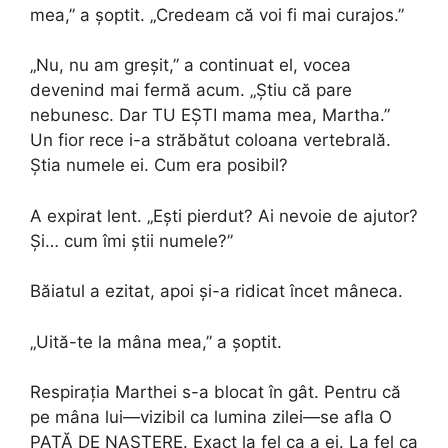
mea,” a șoptit. „Credeam că voi fi mai curajos.”
„Nu, nu am greșit,” a continuat el, vocea
devenind mai fermă acum. „Știu că pare
nebunesc. Dar TU EȘTI mama mea, Martha.”
Un fior rece i-a străbătut coloana vertebrală.
Știa numele ei. Cum era posibil?
A expirat lent. „Ești pierdut? Ai nevoie de ajutor?
Și… cum îmi știi numele?”
Băiatul a ezitat, apoi și-a ridicat încet mâneca.
„Uită-te la mâna mea,” a șoptit.
Respirația Marthei s-a blocat în gât. Pentru că
pe mâna lui—vizibil ca lumina zilei—se afla O
PATĂ DE NASTERE. Exact la fel ca a ei. La fel ca