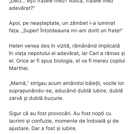
„Deci… ești fratele meu? Adică, fratele meu
adevărat?”
Apoi, pe neașteptate, un zâmbet i-a luminat
fața. „Super! Întotdeauna mi-am dorit un frate!”
Helen venea des în vizită, rămânând implicată
în viața nepotului ei adevărat, iar Carl a rămas și
el. Orice ar fi spus biologia, el va fi mereu copilul
Marthei.
„Mamă,” strigau acum amândoi băieții, vocile lor
suprapunându-se, aducând dublă iubire, dublă
zarvă și dublă bucurie.
Sigur că au fost provocări. Au fost nopți cu
lacrimi și confuzie, momente de îndoială și de
ajustare. Dar a fost și iubire.