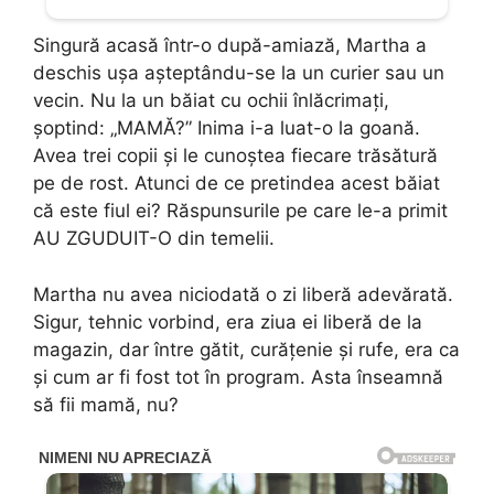
Singură acasă într-o după-amiază, Martha a
deschis ușa așteptându-se la un curier sau un
vecin. Nu la un băiat cu ochii înlăcrimați,
șoptind: „MAMĂ?” Inima i-a luat-o la goană.
Avea trei copii și le cunoștea fiecare trăsătură
pe de rost. Atunci de ce pretindea acest băiat
că este fiul ei? Răspunsurile pe care le-a primit
AU ZGUDUIT-O din temelii.
Martha nu avea niciodată o zi liberă adevărată.
Sigur, tehnic vorbind, era ziua ei liberă de la
magazin, dar între gătit, curățenie și rufe, era ca
și cum ar fi fost tot în program. Asta înseamnă
să fii mamă, nu?