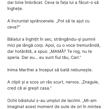
dar bine îmbrăcat. Ceva la fața lui a făcut-o să
înghețe.
A încruntat sprâncenele. „Pot să te ajut cu
ceva?”
Băiatul a înghițit în sec, strângându-și pumnii
mici pe lângă corp. Apoi, cu o voce tremurândă,
dar hotărâtă, a spus: „MAMĂ? Te rog, nu te
speria. Dar eu… eu sunt fiul tău, Carl.”
Inima Marthei a început să bată nebunește.
A clipit și a scos un râs scurt, nervos. „Dragule,
cred că ai greșit casa.”
Ochii băiatului s-au umplut de lacrimi. „Mi-am
imaginat acest moment de sute de ori în mintea