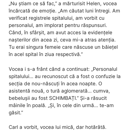
„Nu știam ce să fac,” a mărturisit Helen, vocea
încărcată de emoție. „Am căutat luni întregi. Am
verificat registrele spitalului, am vorbit cu
personalul, am implorat pentru răspunsuri.
Când, în sfârșit, am avut acces la evidențele
nașterilor din acea zi, ceva mi-a atras atenția.
Tu erai singura femeie care născuse un băiețel
în acel spital în ziua respectivă.”
Vocea i s-a frânt când a continuat: „Personalul
spitalului… au recunoscut că a fost o confuzie la
secția de nou-născuți în acea noapte. O
asistentă nouă, o tură aglomerată… cumva,
bebelușii au fost SCHIMBAȚI.” Și-a răsucit
mâinile în poală. „Și, în cele din urmă… te-am
găsit.”
Carl a vorbit, vocea lui mică, dar hotărâtă.