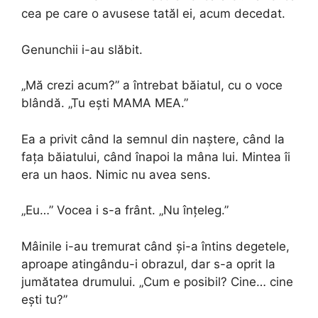
cea pe care o avusese tatăl ei, acum decedat.
Genunchii i-au slăbit.
„Mă crezi acum?” a întrebat băiatul, cu o voce
blândă. „Tu ești MAMA MEA.”
Ea a privit când la semnul din naștere, când la
fața băiatului, când înapoi la mâna lui. Mintea îi
era un haos. Nimic nu avea sens.
„Eu…” Vocea i s-a frânt. „Nu înțeleg.”
Mâinile i-au tremurat când și-a întins degetele,
aproape atingându-i obrazul, dar s-a oprit la
jumătatea drumului. „Cum e posibil? Cine… cine
ești tu?”