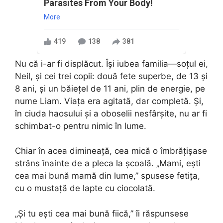
Parasites From Your Body!
More
419
138
381
Nu că i-ar fi displăcut. Își iubea familia—soțul ei,
Neil, și cei trei copii: două fete superbe, de 13 și
8 ani, și un băiețel de 11 ani, plin de energie, pe
nume Liam. Viața era agitată, dar completă. Și,
în ciuda haosului și a oboselii nesfârșite, nu ar fi
schimbat-o pentru nimic în lume.
Chiar în acea dimineață, cea mică o îmbrățișase
strâns înainte de a pleca la școală. „Mami, ești
cea mai bună mamă din lume,” spusese fetița,
cu o mustață de lapte cu ciocolată.
„Și tu ești cea mai bună fiică,” îi răspunsese