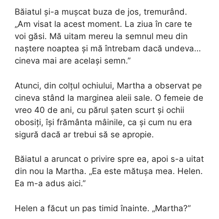
Băiatul și-a mușcat buza de jos, tremurând.
„Am visat la acest moment. La ziua în care te
voi găsi. Mă uitam mereu la semnul meu din
naștere noaptea și mă întrebam dacă undeva…
cineva mai are același semn.”
Atunci, din colțul ochiului, Martha a observat pe
cineva stând la marginea aleii sale. O femeie de
vreo 40 de ani, cu părul șaten scurt și ochii
obosiți, își frământa mâinile, ca și cum nu era
sigură dacă ar trebui să se apropie.
Băiatul a aruncat o privire spre ea, apoi s-a uitat
din nou la Martha. „Ea este mătușa mea. Helen.
Ea m-a adus aici.”
Helen a făcut un pas timid înainte. „Martha?”