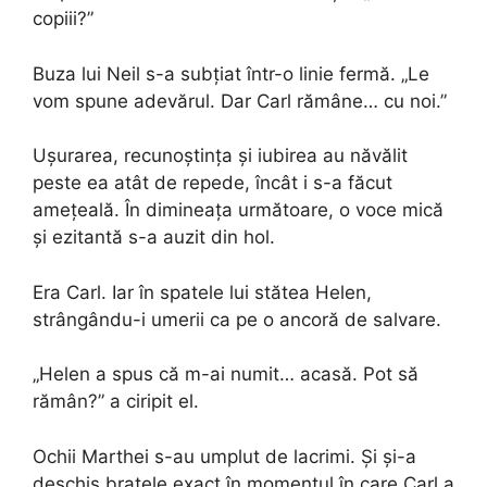
copiii?”
Buza lui Neil s-a subțiat într-o linie fermă. „Le
vom spune adevărul. Dar Carl rămâne… cu noi.”
Ușurarea, recunoștința și iubirea au năvălit
peste ea atât de repede, încât i s-a făcut
amețeală. În dimineața următoare, o voce mică
și ezitantă s-a auzit din hol.
Era Carl. Iar în spatele lui stătea Helen,
strângându-i umerii ca pe o ancoră de salvare.
„Helen a spus că m-ai numit… acasă. Pot să
rămân?” a ciripit el.
Ochii Marthei s-au umplut de lacrimi. Și și-a
deschis brațele exact în momentul în care Carl a