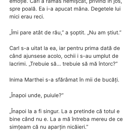
emoție. Carl a rămas nemișcat, privind în jos,
spre poală. Ea i-a apucat mâna. Degetele lui
mici erau reci.
„Îmi pare atât de rău,” a șoptit. „Nu am știut.”
Carl s-a uitat la ea, iar pentru prima dată de
când ajunsese acolo, ochii i s-au umplut de
lacrimi. „Trebuie să… trebuie să mă întorc?”
Inima Marthei s-a sfărâmat în mii de bucăți.
„Înapoi unde, puiule?”
„Înapoi la a fi singur. La a pretinde că totul e
bine când nu e. La a mă întreba mereu de ce
simțeam că nu aparțin nicăieri.”