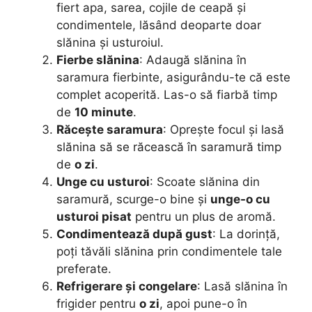
fiert apa, sarea, cojile de ceapă și
condimentele, lăsând deoparte doar
slănina și usturoiul.
Fierbe slănina
: Adaugă slănina în
saramura fierbinte, asigurându-te că este
complet acoperită. Las-o să fiarbă timp
de
10 minute
.
Răcește saramura
: Oprește focul și lasă
slănina să se răcească în saramură timp
de
o zi
.
Unge cu usturoi
: Scoate slănina din
saramură, scurge-o bine și
unge-o cu
usturoi pisat
pentru un plus de aromă.
Condimentează după gust
: La dorință,
poți tăvăli slănina prin condimentele tale
preferate.
Refrigerare și congelare
: Lasă slănina în
frigider pentru
o zi
, apoi pune-o în