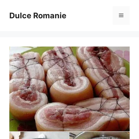
Sari
la
Dulce Romanie
Meniu
conținut