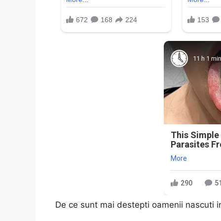
11 h 1 mi
This Simple
Parasites F
More
290
5
De ce sunt mai destepti oamenii nascuti 