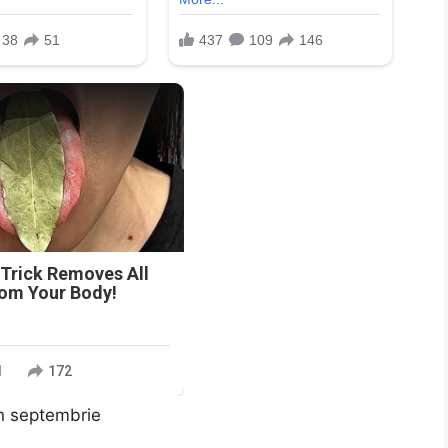
n
 Trick Removes All
rom Your Body!
1
172
in septembrie