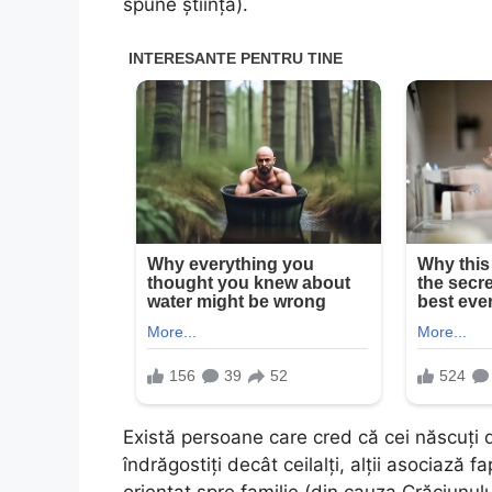
spune știința).
Există persoane care cred că cei născuți d
îndrăgostiți decât ceilalți, alții asociază 
orientat spre familie (din cauza Crăciunulu