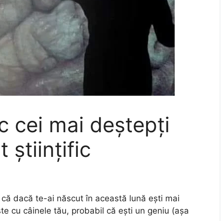
c cei mai deștepți
științific
e că dacă te-ai născut în această lună ești mai
ște cu câinele tău, probabil că ești un geniu (așa