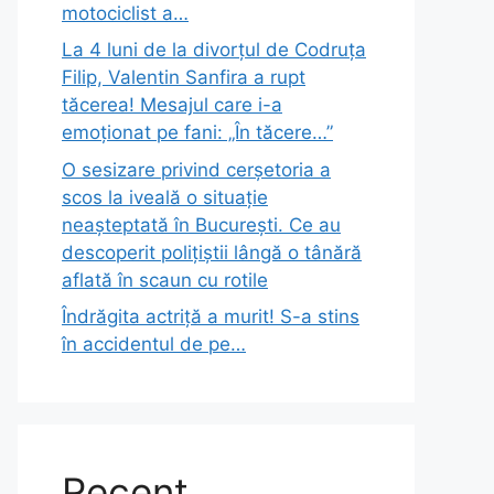
motociclist a…
La 4 luni de la divorțul de Codruța
Filip, Valentin Sanfira a rupt
tăcerea! Mesajul care i-a
emoționat pe fani: „În tăcere…”
O sesizare privind cerșetoria a
scos la iveală o situație
neașteptată în București. Ce au
descoperit polițiștii lângă o tânără
aflată în scaun cu rotile
Îndrăgita actriță a murit! S-a stins
în accidentul de pe…
Recent