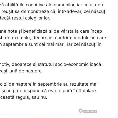
ză abilitățile cognitive ale oamenilor, iar cu ajutorul
 reușit să demonstreze că, într-adevăr, cei născuți
ât restul colegilor lor.
une note și beneficiază și de vârsta la care încep
ust, de exemplu, deoarece, conform modului în care
n septembrie sunt cei mai mari, iar cei născuți în
motiv, deoarece și statutul socio-economic joacă
eeași lună de naștere.
 o zi de naștere în septembrie au rezultate mai
r și nu putem spune că este o pură întâmplare.
această regulă, sau nu.