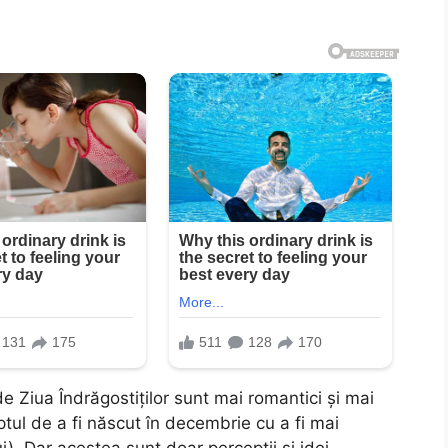
e Ziua Îndrăgostiților sunt mai romantici și mai
faptul de a fi născut în decembrie cu a fi mai
i). Dar acestea sunt doar percepții și idei