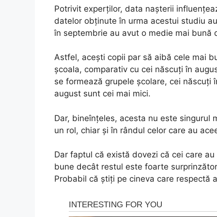
Potrivit experților, data nașterii influențea
datelor obținute în urma acestui studiu au
în septembrie au avut o medie mai bună dec
Astfel, acești copii par să aibă cele mai b
școala, comparativ cu cei născuți în aug
se formează grupele școlare, cei născuți î
august sunt cei mai mici.
Dar, bineînțeles, acesta nu este singurul 
un rol, chiar și în rândul celor care au ac
Dar faptul că există dovezi că cei care au
bune decât restul este foarte surprinzăto
Probabil că știți pe cineva care respectă 