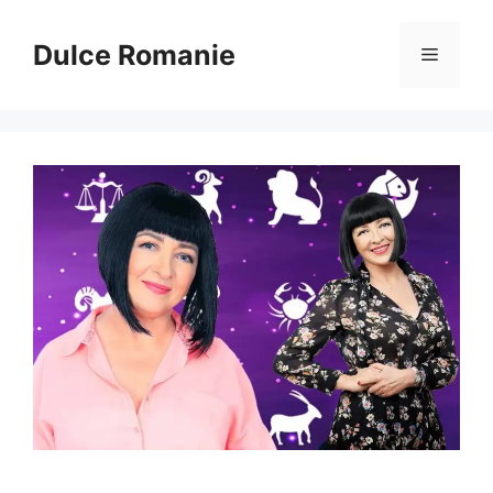
Sari
la
Dulce Romanie
Meniu
conținut