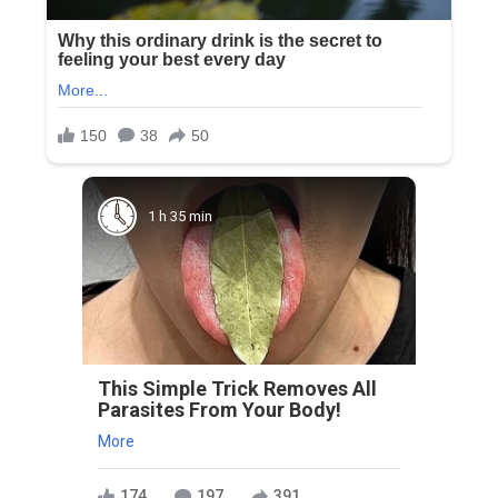
1 h 35 min
This Simple Trick Removes All
Parasites From Your Body!
More
174
197
391