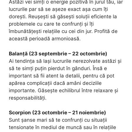
Astăzi vei simți o energie pozitivă în jurul tău, iar
lucrurile par să se așeze exact așa cum îți
dorești. Reușești să găsești soluții eficiente la
problemele cu care te confrunți și îți
îmbunătățești relațiile cu cei din jur. Profită de
această perioadă armonioasă.
Balanță (23 septembrie – 22 octombrie)
Ai tendința să lași lucrurile nerezolvate astăzi și
să te simți puțin pierdut în gânduri. Însă e
important să fii atent la detalii, pentru că pot
apărea complicații dacă amâni deciziile
importante. Găsește echilibrul între relaxare și
responsabilități.
Scorpion (23 octombrie – 21 noiembrie)
Sunt șanse mari să te confrunți cu situații
tensionate în mediul de muncă sau în relațiile