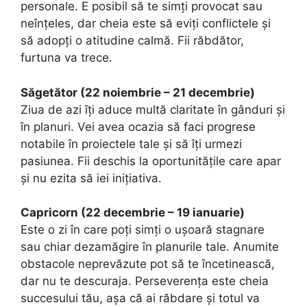
personale. E posibil să te simți provocat sau
neînțeles, dar cheia este să eviți conflictele și
să adopți o atitudine calmă. Fii răbdător,
furtuna va trece.
Săgetător (22 noiembrie – 21 decembrie)
Ziua de azi îți aduce multă claritate în gânduri și
în planuri. Vei avea ocazia să faci progrese
notabile în proiectele tale și să îți urmezi
pasiunea. Fii deschis la oportunitățile care apar
și nu ezita să iei inițiativa.
Capricorn (22 decembrie – 19 ianuarie)
Este o zi în care poți simți o ușoară stagnare
sau chiar dezamăgire în planurile tale. Anumite
obstacole neprevăzute pot să te încetinească,
dar nu te descuraja. Perseverența este cheia
succesului tău, așa că ai răbdare și totul va