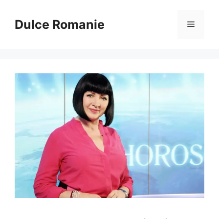
Sari
la
Dulce Romanie
Meniu
conținut