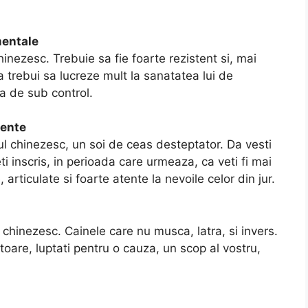
mentale
inezesc. Trebuie sa fie foarte rezistent si, mai
Va trebui sa lucreze mult la sanatatea lui de
pa de sub control.
tente
ul chinezesc, un soi de ceas desteptator. Da vesti
i inscris, in perioada care urmeaza, ca veti fi mai
articulate si foarte atente la nevoile celor din jur.
 chinezesc. Cainele care nu musca, latra, si invers.
atoare, luptati pentru o cauza, un scop al vostru,