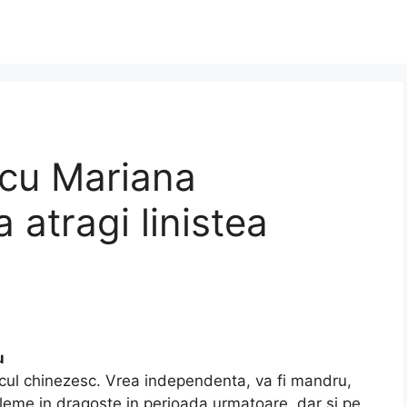
cu Mariana
atragi linistea
u
acul chinezesc. Vrea independenta, va fi mandru,
leme in dragoste in perioada urmatoare, dar si pe