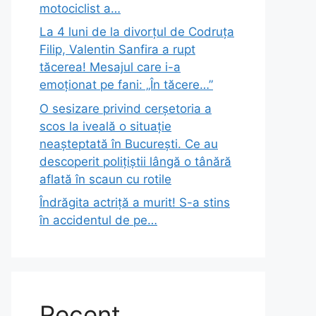
motociclist a…
La 4 luni de la divorțul de Codruța
Filip, Valentin Sanfira a rupt
tăcerea! Mesajul care i-a
emoționat pe fani: „În tăcere…”
O sesizare privind cerșetoria a
scos la iveală o situație
neașteptată în București. Ce au
descoperit polițiștii lângă o tânără
aflată în scaun cu rotile
Îndrăgita actriță a murit! S-a stins
în accidentul de pe…
Recent