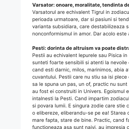
Varsator: onoare, moralitate, tendinta de
Varsatorul are echivalent Tigrul in zodiacu
perioada urmatoare, dar si pasiuni si tendin
varianta subsidiara, care destabilizeaza s
nonconformismul in amor. Dar acolo este 
Pesti: dorinta de altruism va poate dist
Pestii au echivalent Iepurele sau Pisica in
sunteti foarte sensibili si atenti la nevoil
cand esti darnic, milos, marinimos, abia a
cuvantului. Pestii care nu stiu sa isi ple
sa le spuna un pas, un of, practic nu sunt P
au fost ei construiti in Univers. Egoismul 
intalnesti la Pesti. Cand impartim zodiacul
si povara lumii. E singura zodie care sti
o elibereze, eliberandu-se pe ea! Starea d
mare fapta, stare de bine. Practic, cand fac
functioneaza asa sunt naivi, au impresia c