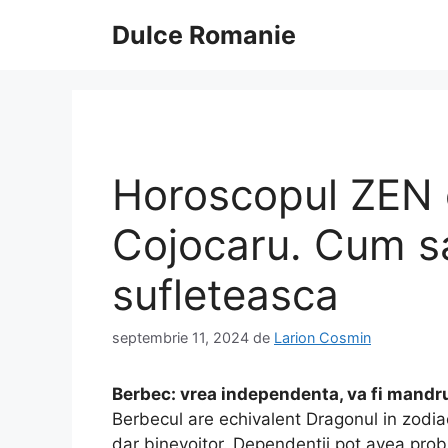
Sari
Dulce Romanie
la
conținut
Horoscopul ZEN 
Cojocaru. Cum sa 
sufleteasca
septembrie 11, 2024
de
Larion Cosmin
Berbec: vrea independenta, va fi mandr
Berbecul are echivalent Dragonul in zodi
dar binevoitor. Dependentii pot avea prob