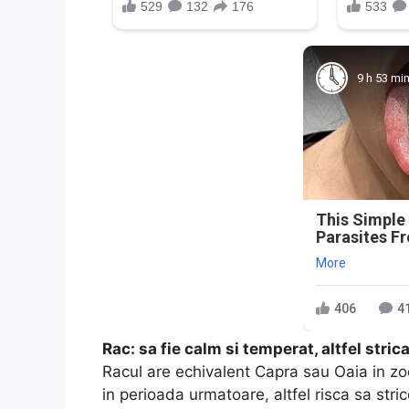
9 h 53 mi
This Simple
Parasites F
More
406
4
Rac: sa fie calm si temperat, altfel strica
Racul are echivalent Capra sau Oaia in zo
in perioada urmatoare, altfel risca sa strice