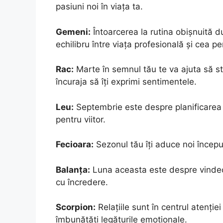
pasiuni noi în viața ta.
Gemeni:
Întoarcerea la rutina obișnuită 
echilibru între viața profesională și cea p
Rac:
Marte în semnul tău te va ajuta să stab
încuraja să îți exprimi sentimentele.
Leu:
Septembrie este despre planificarea ca
pentru viitor.
Fecioara:
Sezonul tău îți aduce noi început
Balanța:
Luna aceasta este despre vindeca
cu încredere.
Scorpion:
Relațiile sunt în centrul atenție
îmbunătăți legăturile emoționale.