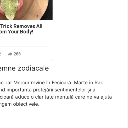
 Trick Removes All
rom Your Body!
2
288
semne zodiacale
c, iar Mercur revine în Fecioară. Marte în Rac
 importanța protejării sentimentelor și a
 Fecioară aduce o claritate mentală care ne va ajuta
ingem obiectivele.