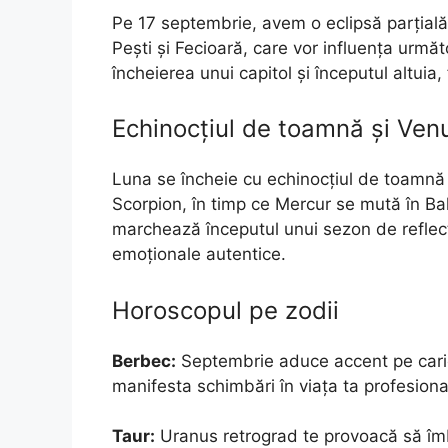
Pe 17 septembrie, avem o eclipsă parțială
Pești și Fecioară, care vor influența urmă
încheierea unui capitol și începutul altuia, f
Echinocțiul de toamnă și Ven
Luna se încheie cu echinocțiul de toamnă 
Scorpion, în timp ce Mercur se mută în B
marchează începutul unui sezon de reflecție 
emoționale autentice.
Horoscopul pe zodii
Berbec:
Septembrie aduce accent pe carier
manifesta schimbări în viața ta profesiona
Taur:
Uranus retrograd te provoacă să îmb