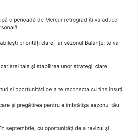
după o perioadă de Mercur retrograd îți va aduce
ersonală.
ilești priorități clare, iar sezonul Balanței te va
rierei tale și stabilirea unor strategii clare
uri și oportunități de a te reconecta cu tine însuți.
re și pregătirea pentru a îmbrățișa sezonul tău
i în septembrie, cu oportunități de a revizui și