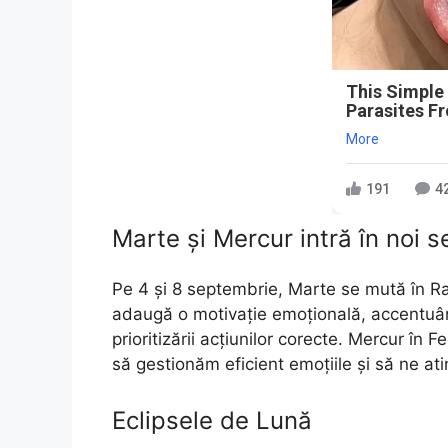
This Simple
Parasites F
More
191
4
Marte și Mercur intră în noi 
Pe 4 și 8 septembrie, Marte se mută în Ra
adaugă o motivație emoțională, accentuând
prioritizării acțiunilor corecte. Mercur în
să gestionăm eficient emoțiile și să ne at
Eclipsele de Lună