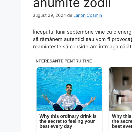
anumite zodii
august 29, 2024
de
Larion Cosmin
Începutul lunii septembrie vine cu o ener
să rămânem autentici sau vom fi provocaț
reamintește să considerăm întreaga călător