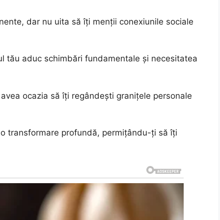
ente, dar nu uita să îți menții conexiunile sociale
ul tău aduc schimbări fundamentale și necesitatea
 avea ocazia să îți regândești granițele personale
o transformare profundă, permițându-ți să îți