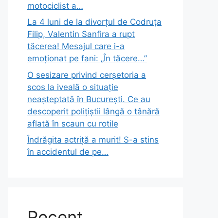
motociclist a…
La 4 luni de la divorțul de Codruța
Filip, Valentin Sanfira a rupt
tăcerea! Mesajul care i-a
emoționat pe fani: „În tăcere…”
O sesizare privind cerșetoria a
scos la iveală o situație
neașteptată în București. Ce au
descoperit polițiștii lângă o tânără
aflată în scaun cu rotile
Îndrăgita actriță a murit! S-a stins
în accidentul de pe…
Recent