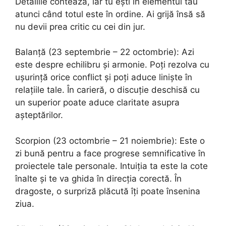
Detaliile contează, iar tu ești în elementul tău
atunci când totul este în ordine. Ai grijă însă să
nu devii prea critic cu cei din jur.
Balanță (23 septembrie – 22 octombrie): Azi
este despre echilibru și armonie. Poți rezolva cu
ușurință orice conflict și poți aduce liniște în
relațiile tale. În carieră, o discuție deschisă cu
un superior poate aduce claritate asupra
așteptărilor.
Scorpion (23 octombrie – 21 noiembrie): Este o
zi bună pentru a face progrese semnificative în
proiectele tale personale. Intuiția ta este la cote
înalte și te va ghida în direcția corectă. În
dragoste, o surpriză plăcută îți poate însenina
ziua.