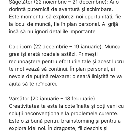
Săgetător (22 noiembrie – 21 decembrie): Ai o
dorință puternică de aventură și schimbare.
Este momentul să explorezi noi oportunități, fie
la locul de muncă, fie în plan personal. Ai grijă
însă să nu ignori detaliile importante.
Capricorn (22 decembrie – 19 ianuarie): Munca
grea își arată roadele astăzi. Primești
recunoaștere pentru eforturile tale și acest lucru
te motivează să continui. În plan personal, ai
nevoie de puțină relaxare; o seară liniștită te va
ajuta să te reîncarci.
Vărsător (20 ianuarie – 18 februarie):
Creativitatea ta este la cote înalte și poți veni cu
soluții neconvenționale la problemele curente.
Este o zi bună pentru brainstorming și pentru a
explora idei noi. În dragoste, fii deschis și