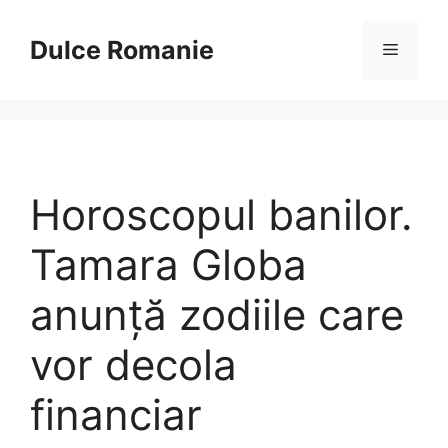
Sari
la
Dulce Romanie
Meniu
conținut
Horoscopul banilor.
Tamara Globa
anunţă zodiile care
vor decola
financiar