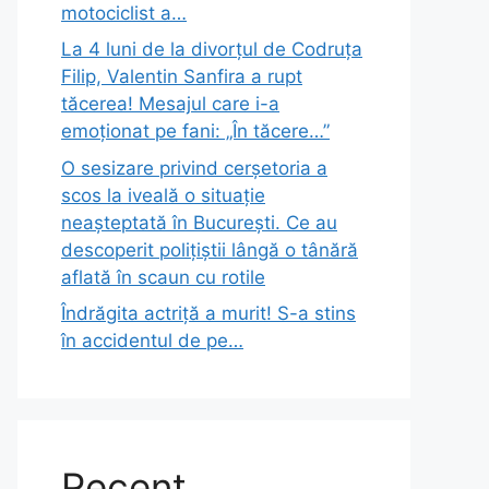
motociclist a…
La 4 luni de la divorțul de Codruța
Filip, Valentin Sanfira a rupt
tăcerea! Mesajul care i-a
emoționat pe fani: „În tăcere…”
O sesizare privind cerșetoria a
scos la iveală o situație
neașteptată în București. Ce au
descoperit polițiștii lângă o tânără
aflată în scaun cu rotile
Îndrăgita actriță a murit! S-a stins
în accidentul de pe…
Recent