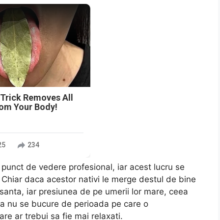
n
 Trick Removes All
rom Your Body!
25
234
n punct de vedere profesional, iar acest lucru se
ga. Chiar daca acestor nativi le merge destul de bine
tresanta, iar presiunea de pe umerii lor mare, ceea
i sa nu se bucure de perioada pe care o
e ar trebui sa fie mai relaxati.