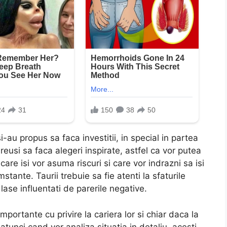
-au propus sa faca investitii, in special in partea
reusi sa faca alegeri inspirate, astfel ca vor putea
i care isi vor asuma riscuri si care vor indrazni sa isi
mstante. Taurii trebuie sa fie atenti la sfaturile
 lase influentati de parerile negative.
portante cu privire la cariera lor si chiar daca la
tunci cand vor analiza situatia in detaliu, acesti