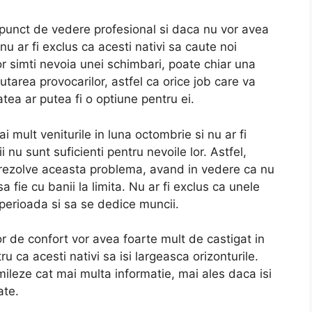
n punct de vedere profesional si daca nu vor avea
nu ar fi exclus ca acesti nativi sa caute noi
 vor simti nevoia unei schimbari, poate chiar una
autarea provocarilor, astfel ca orice job care va
atea ar putea fi o optiune pentru ei.
i mult veniturile in luna octombrie si nu ar fi
 nu sunt suficienti pentru nevoile lor. Astfel,
sa rezolve aceasta problema, avand in vedere ca nu
 fie cu banii la limita. Nu ar fi exclus ca unele
 perioada si sa se dedice muncii.
or de confort vor avea foarte mult de castigat in
ca acesti nativi sa isi largeasca orizonturile.
mileze cat mai multa informatie, mai ales daca isi
ate.