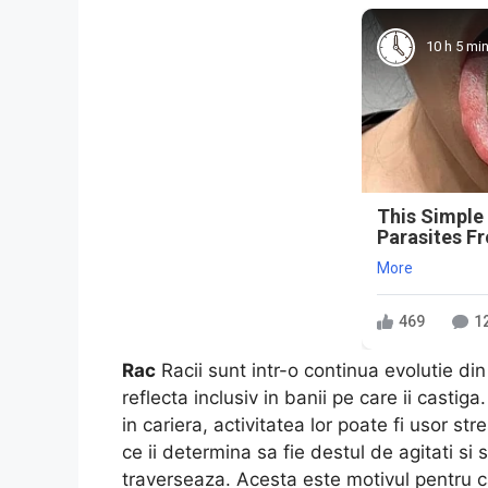
10 h 5 mi
This Simple
Parasites F
More
469
1
Rac
Racii sunt intr-o continua evolutie di
reflecta inclusiv in banii pe care ii casti
in cariera, activitatea lor poate fi usor s
ce ii determina sa fie destul de agitati s
traverseaza. Acesta este motivul pentru car