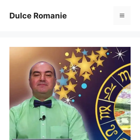
Sari
la
Dulce Romanie
Meniu
conținut