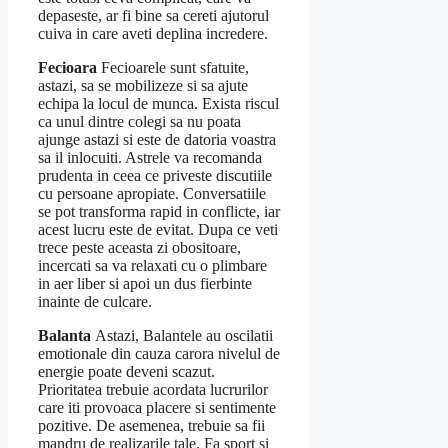
depaseste, ar fi bine sa cereti ajutorul
cuiva in care aveti deplina incredere.
Fecioara
Fecioarele sunt sfatuite,
astazi, sa se mobilizeze si sa ajute
echipa la locul de munca. Exista riscul
ca unul dintre colegi sa nu poata
ajunge astazi si este de datoria voastra
sa il inlocuiti. Astrele va recomanda
prudenta in ceea ce priveste discutiile
cu persoane apropiate. Conversatiile
se pot transforma rapid in conflicte, iar
acest lucru este de evitat. Dupa ce veti
trece peste aceasta zi obositoare,
incercati sa va relaxati cu o plimbare
in aer liber si apoi un dus fierbinte
inainte de culcare.
Balanta
Astazi, Balantele au oscilatii
emotionale din cauza carora nivelul de
energie poate deveni scazut.
Prioritatea trebuie acordata lucrurilor
care iti provoaca placere si sentimente
pozitive. De asemenea, trebuie sa fii
mandru de realizarile tale. Fa sport si