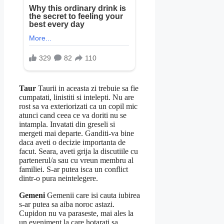
Taur
Taurii in aceasta zi trebuie sa fie
cumpatati, linistiti si intelepti. Nu are
rost sa va exteriorizati ca un copil mic
atunci cand ceea ce va doriti nu se
intampla. Invatati din greseli si
mergeti mai departe. Ganditi-va bine
daca aveti o decizie importanta de
facut. Seara, aveti grija la discutiile cu
partenerul/a sau cu vreun membru al
familiei. S-ar putea isca un conflict
dintr-o pura neintelegere.
Gemeni
Gemenii care isi cauta iubirea
s-ar putea sa aiba noroc astazi.
Cupidon nu va paraseste, mai ales la
un eveniment la care hotarati sa