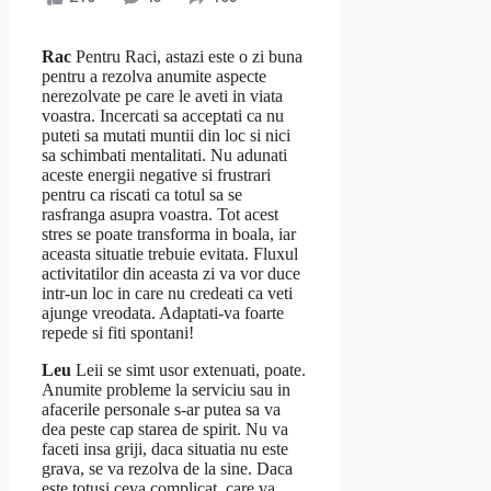
Rac
Pentru Raci, astazi este o zi buna
pentru a rezolva anumite aspecte
nerezolvate pe care le aveti in viata
voastra. Incercati sa acceptati ca nu
puteti sa mutati muntii din loc si nici
sa schimbati mentalitati. Nu adunati
aceste energii negative si frustrari
pentru ca riscati ca totul sa se
rasfranga asupra voastra. Tot acest
stres se poate transforma in boala, iar
aceasta situatie trebuie evitata. Fluxul
activitatilor din aceasta zi va vor duce
intr-un loc in care nu credeati ca veti
ajunge vreodata. Adaptati-va foarte
repede si fiti spontani!
Leu
Leii se simt usor extenuati, poate.
Anumite probleme la serviciu sau in
afacerile personale s-ar putea sa va
dea peste cap starea de spirit. Nu va
faceti insa griji, daca situatia nu este
grava, se va rezolva de la sine. Daca
este totusi ceva complicat, care va