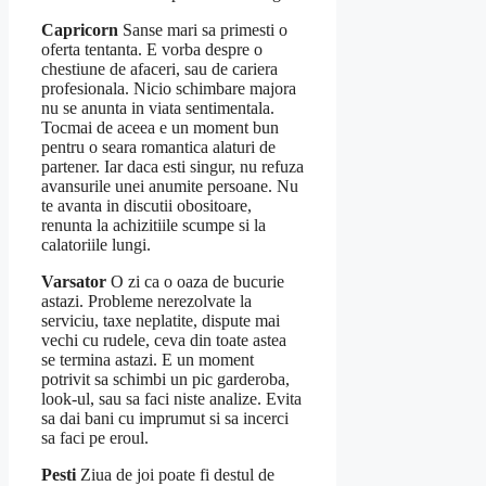
Capricorn
Sanse mari sa primesti o
oferta tentanta. E vorba despre o
chestiune de afaceri, sau de cariera
profesionala. Nicio schimbare majora
nu se anunta in viata sentimentala.
Tocmai de aceea e un moment bun
pentru o seara romantica alaturi de
partener. Iar daca esti singur, nu refuza
avansurile unei anumite persoane. Nu
te avanta in discutii obositoare,
renunta la achizitiile scumpe si la
calatoriile lungi.
Varsator
O zi ca o oaza de bucurie
astazi. Probleme nerezolvate la
serviciu, taxe neplatite, dispute mai
vechi cu rudele, ceva din toate astea
se termina astazi. E un moment
potrivit sa schimbi un pic garderoba,
look-ul, sau sa faci niste analize. Evita
sa dai bani cu imprumut si sa incerci
sa faci pe eroul.
Pesti
Ziua de joi poate fi destul de