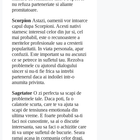
nu refuza parteneriate si aliante
promitatoare.
Scorpion
Astazi, oamenii vor intoarce
capul dupa Scorpioni. Acesti nativi
starnesc interesul celor din jur si, cel
mai probabil, este o recunoastere a
meritelor profesionale sau a cresterii
popularitatii. In viata personala, apar
confuzii. Este important sa nu ascunzi
ce se petrece in sufletul tau. Rezolva
problemele cu ajutorul dialogului
sincer si nu-ti fie frica sa intrebi
partenerul daca ai indoilei intr-o
anumita privinta.
Sagetator
O zi perfecta sa scapi de
problemele tale. Daca poti, fa o
calatorie scurta, care te va ajuta sa
scapi de tensiunea emotionala din
ultima vreme. E foarte probabil sa-ti
faci noi cunostinte, sa ai o discutie
interesanta, sau sa faci o achizitie care
iti va umpe sufletul de bucurie. Seara
ramai acasa in compania celor dragi.