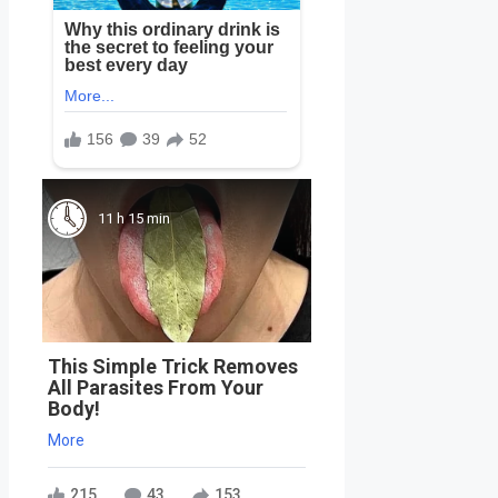
11 h 15 min
This Simple Trick Removes
All Parasites From Your
Body!
More
215
43
153