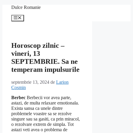
Sari
Dulce Romanie
la
conținut
Meniu
Horoscop zilnic –
vineri, 13
SEPTEMBRIE. Sa ne
temperam impulsurile
septembrie 13, 2024
de
Larion
Cosmin
Berbec
Berbecii vor avea parte,
astazi, de multa relaxare emotionala.
Exista sansa ca unele dintre
problemele voastre sa se rezolve
singure sau sa gasiti, ca prin miracol,
o rezolvare extrem de simpla. Tot
astazi veti avea o problema de