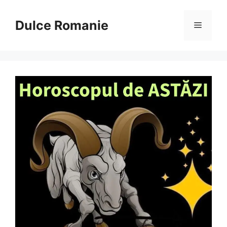
Sari
la
Dulce Romanie
Meniu
conținut