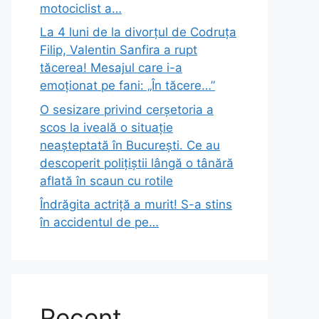
motociclist a…
La 4 luni de la divorțul de Codruța
Filip, Valentin Sanfira a rupt
tăcerea! Mesajul care i-a
emoționat pe fani: „În tăcere…”
O sesizare privind cerșetoria a
scos la iveală o situație
neașteptată în București. Ce au
descoperit polițiștii lângă o tânără
aflată în scaun cu rotile
Îndrăgita actriță a murit! S-a stins
în accidentul de pe…
Recent