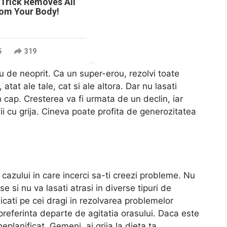
 Trick Removes All
rom Your Body!
5
319
plu de neoprit. Ca un super-erou, rezolvi toate
tat ale tale, cat si ale altora. Dar nu lasati
n cap. Cresterea va fi urmata de un declin, iar
ii cu grija. Cineva poate profita de generozitatea
a cazului in care incerci sa-ti creezi probleme. Nu
se si nu va lasati atrasi in diverse tipuri de
licati pe cei dragi in rezolvarea problemelor
preferinta departe de agitatia orasului. Daca este
 neplanificat. Gemeni, ai grija la dieta ta.