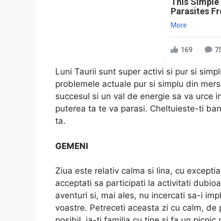
This Simple
Parasites F
More
169
7
Luni Taurii sunt super activi si pur si sim
problemele actuale pur si simplu din mers, a
succesul si un val de energie sa va urce i
puterea ta te va parasi. Cheltuieste-ti ban
ta.
GEMENI
Ziua este relativ calma si lina, cu excepti
acceptati sa participati la activitati dubioa
aventuri si, mai ales, nu incercati sa-i imp
voastre. Petreceti aceasta zi cu calm, de 
posibil, ia-ti familia cu tine si fa un picnic