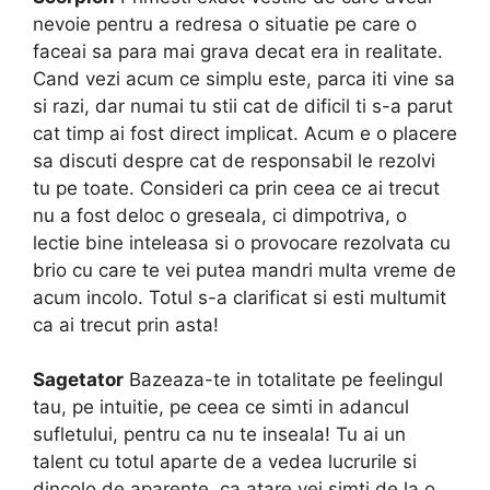
nevoie pentru a redresa o situatie pe care o
faceai sa para mai grava decat era in realitate.
Cand vezi acum ce simplu este, parca iti vine sa
si razi, dar numai tu stii cat de dificil ti s-a parut
cat timp ai fost direct implicat. Acum e o placere
sa discuti despre cat de responsabil le rezolvi
tu pe toate. Consideri ca prin ceea ce ai trecut
nu a fost deloc o greseala, ci dimpotriva, o
lectie bine inteleasa si o provocare rezolvata cu
brio cu care te vei putea mandri multa vreme de
acum incolo. Totul s-a clarificat si esti multumit
ca ai trecut prin asta!
Sagetator
Bazeaza-te in totalitate pe feelingul
tau, pe intuitie, pe ceea ce simti in adancul
sufletului, pentru ca nu te inseala! Tu ai un
talent cu totul aparte de a vedea lucrurile si
dincolo de aparente, ca atare vei simti de la o