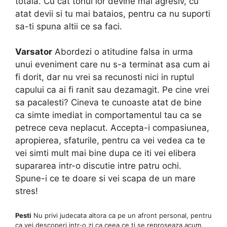
totala. Cu cat tonul lor devine mai agresiv, cu
atat devii si tu mai bataios, pentru ca nu suporti
sa-ti spuna altii ce sa faci.
Varsator
Abordezi o atitudine falsa in urma
unui eveniment care nu s-a terminat asa cum ai
fi dorit, dar nu vrei sa recunosti nici in ruptul
capului ca ai fi ranit sau dezamagit. Pe cine vrei
sa pacalesti? Cineva te cunoaste atat de bine
ca simte imediat in comportamentul tau ca se
petrece ceva neplacut. Accepta-i compasiunea,
apropierea, sfaturile, pentru ca vei vedea ca te
vei simti mult mai bine dupa ce iti vei elibera
supararea intr-o discutie intre patru ochi.
Spune-i ce te doare si vei scapa de un mare
stres!
Pesti
Nu privi judecata altora ca pe un afront personal, pentru
ca vei descoperi intr-o zi ca ceea ce ti se reproseaza acum,