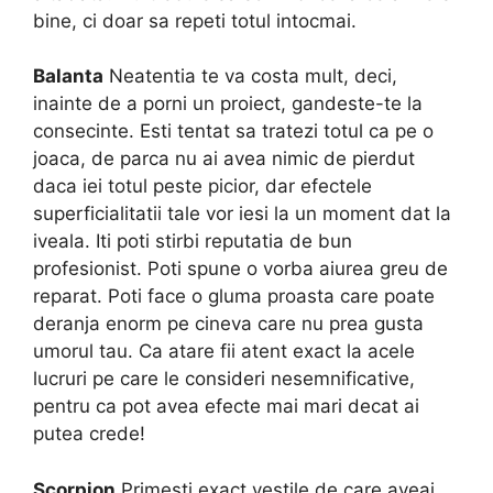
bine, ci doar sa repeti totul intocmai.
Balanta
Neatentia te va costa mult, deci,
inainte de a porni un proiect, gandeste-te la
consecinte. Esti tentat sa tratezi totul ca pe o
joaca, de parca nu ai avea nimic de pierdut
daca iei totul peste picior, dar efectele
superficialitatii tale vor iesi la un moment dat la
iveala. Iti poti stirbi reputatia de bun
profesionist. Poti spune o vorba aiurea greu de
reparat. Poti face o gluma proasta care poate
deranja enorm pe cineva care nu prea gusta
umorul tau. Ca atare fii atent exact la acele
lucruri pe care le consideri nesemnificative,
pentru ca pot avea efecte mai mari decat ai
putea crede!
Scorpion
Primesti exact vestile de care aveai