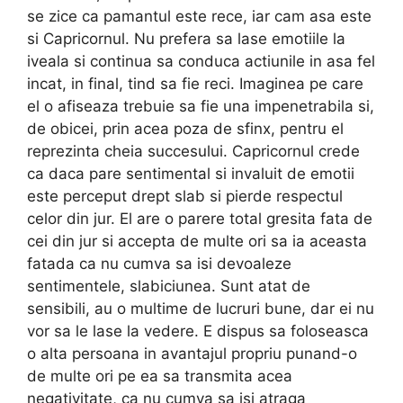
se zice ca pamantul este rece, iar cam asa este
si Capricornul. Nu prefera sa lase emotiile la
iveala si continua sa conduca actiunile in asa fel
incat, in final, tind sa fie reci. Imaginea pe care
el o afiseaza trebuie sa fie una impenetrabila si,
de obicei, prin acea poza de sfinx, pentru el
reprezinta cheia succesului. Capricornul crede
ca daca pare sentimental si invaluit de emotii
este perceput drept slab si pierde respectul
celor din jur. El are o parere total gresita fata de
cei din jur si accepta de multe ori sa ia aceasta
fatada ca nu cumva sa isi devoaleze
sentimentele, slabiciunea. Sunt atat de
sensibili, au o multime de lucruri bune, dar ei nu
vor sa le lase la vedere. E dispus sa foloseasca
o alta persoana in avantajul propriu punand-o
de multe ori pe ea sa transmita acea
negativitate, ca nu cumva sa isi atraga