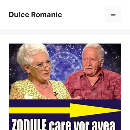
Sari
la
Dulce Romanie
Meniu
conținut