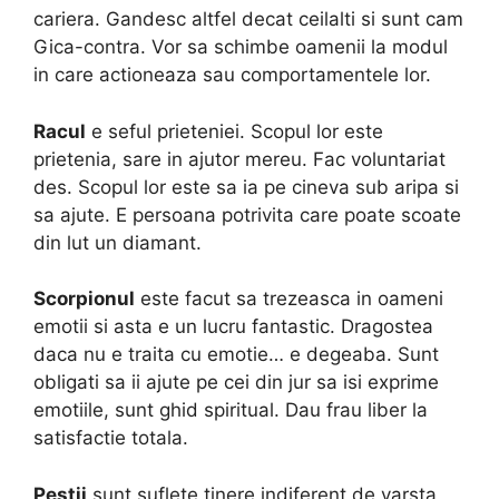
cariera. Gandesc altfel decat ceilalti si sunt cam
Gica-contra. Vor sa schimbe oamenii la modul
in care actioneaza sau comportamentele lor.
Racul
e seful prieteniei. Scopul lor este
prietenia, sare in ajutor mereu. Fac voluntariat
des. Scopul lor este sa ia pe cineva sub aripa si
sa ajute. E persoana potrivita care poate scoate
din lut un diamant.
Scorpionul
este facut sa trezeasca in oameni
emotii si asta e un lucru fantastic. Dragostea
daca nu e traita cu emotie… e degeaba. Sunt
obligati sa ii ajute pe cei din jur sa isi exprime
emotiile, sunt ghid spiritual. Dau frau liber la
satisfactie totala.
Pestii
sunt suflete tinere indiferent de varsta