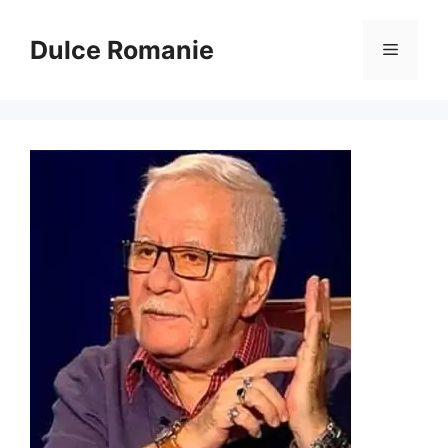
Sari
la
Dulce Romanie
Meniu
conținut