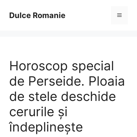
Sari
la
Dulce Romanie
Meniu
conținut
Horoscop special
de Perseide. Ploaia
de stele deschide
cerurile și
îndeplinește