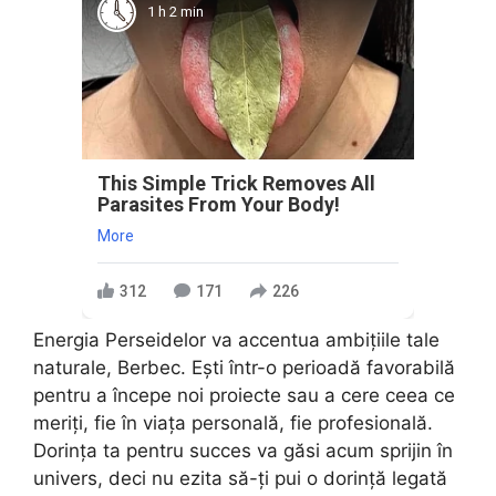
1 h 2 min
This Simple Trick Removes All
Parasites From Your Body!
More
312
171
226
Energia Perseidelor va accentua ambițiile tale
naturale, Berbec. Ești într-o perioadă favorabilă
pentru a începe noi proiecte sau a cere ceea ce
meriți, fie în viața personală, fie profesională.
Dorința ta pentru succes va găsi acum sprijin în
univers, deci nu ezita să-ți pui o dorință legată