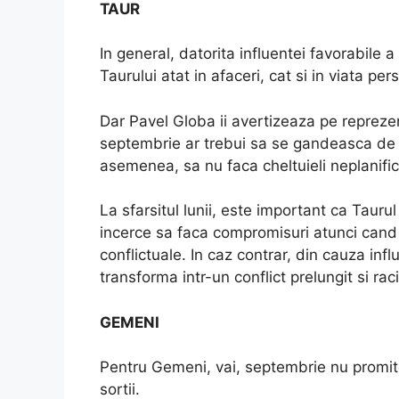
TAUR
In general, datorita influentei favorabile
Taurului atat in afaceri, cat si in viata per
Dar Pavel Globa ii avertizeaza pe repreze
septembrie ar trebui sa se gandeasca de do
asemenea, sa nu faca cheltuieli neplanific
La sfarsitul lunii, este important ca Tauru
incerce sa faca compromisuri atunci cand 
conflictuale. In caz contrar, din cauza infl
transforma intr-un conflict prelungit si racir
GEMENI
Pentru Gemeni, vai, septembrie nu promite
sortii.