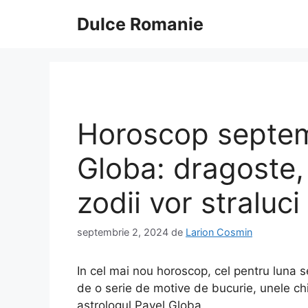
Sari
Dulce Romanie
la
conținut
Horoscop septem
Globa: dragoste, 
zodii vor straluci
septembrie 2, 2024
de
Larion Cosmin
In cel mai nou horoscop, cel pentru luna 
de o serie de motive de bucurie, unele chi
astrologul Pavel Globa.