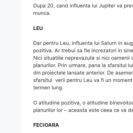
Dupa 20, cand influenta lui Jupiter va pre
munca.
LEU
Dar pentru Leu, influenta lui Saturn in au
pozitiva. Ar trebui sa fie increzatori in si
Nici situatiile neprevazute si nici oamenii
planurilor. Prin urmare, pana la sfarsitul l
din proiectele lansate anterior. De aseme
sfarsitul verii pentru Leu va fi un momen
termen lung.
O atitudine pozitiva, o atitudine binevoito
planurilor lor – aceasta este ceea ce va de
FECIOARA