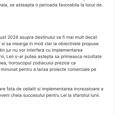
vala, se asteapta o perioada favorabila la locul de
gust 2024 asupra destinului va fi mai mult decat
ne si sa mearga in mod clar la obiectivele propuse.
 din jur nu vor interfera cu implementarea
unii, Leii s-ar putea astepta sa primeasca rezultate
nea, horoscopul zodiacului prezice ca
t minunat pentru a lansa proiecte comerciale pe
are fata de ceilalti si implementarea increzatoare a
veni cheia succesului pentru Lei la sfarsitul lunii.