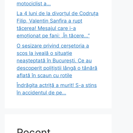
motociclist a…
La 4 luni de la divorțul de Codruța
Filip, Valentin Sanfira a rupt
tăcerea! Mesajul care i-a
emoționat pe fani: „În tăcere…”
O sesizare privind cerșetoria a
scos la iveală o situație
neașteptată în București. Ce au
descoperit polițiștii lângă o tânără
aflată în scaun cu rotile
Îndrăgita actriță a murit! S-a stins
în accidentul de pe…
Recent