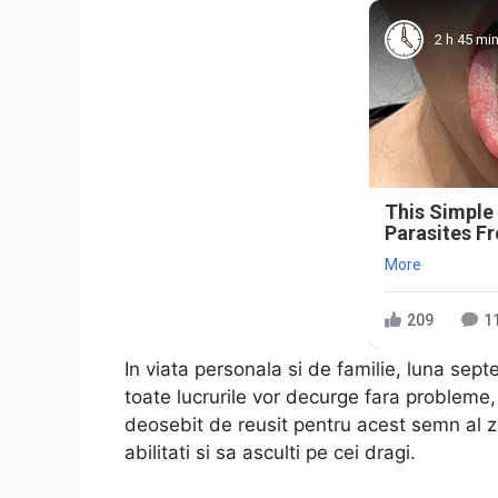
2 h 45 mi
This Simple
Parasites F
More
209
1
In viata personala si de familie, luna sep
toate lucrurile vor decurge fara probleme, ia
deosebit de reusit pentru acest semn al zod
abilitati si sa asculti pe cei dragi.