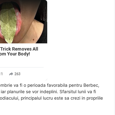
n
 Trick Removes All
rom Your Body!
11
263
tembrie va fi o perioada favorabila pentru Berbec,
r planurile se vor indeplini. Sfarsitul lunii va fi
iacului, principalul lucru este sa crezi in propriile