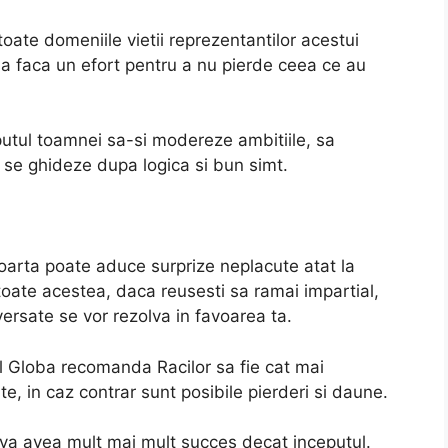
 toate domeniile vietii reprezentantilor acestui
sa faca un efort pentru a nu pierde ceea ce au
putul toamnei sa-si modereze ambitiile, sa
 se ghideze dupa logica si bun simt.
soarta poate aduce surprize neplacute atat la
Cu toate acestea, daca reusesti sa ramai impartial,
oversate se vor rezolva in favoarea ta.
el Globa recomanda Racilor sa fie cat mai
te, in caz contrar sunt posibile pierderi si daune.
l va avea mult mai mult succes decat inceputul.