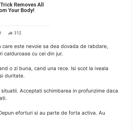
 Trick Removes All
rom Your Body!
0
312
 care este nevoie sa dea dovada de rabdare,
ri calduroase cu cei din jur.
and o zi buna, cand una rece. Isi scot la iveala
i duritate.
ei situatii. Acceptati schimbarea in profunzime daca
ti.
Depun eforturi si au parte de forta activa. Au