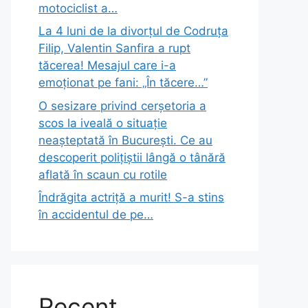
motociclist a…
La 4 luni de la divorțul de Codruța
Filip, Valentin Sanfira a rupt
tăcerea! Mesajul care i-a
emoționat pe fani: „În tăcere…”
O sesizare privind cerșetoria a
scos la iveală o situație
neașteptată în București. Ce au
descoperit polițiștii lângă o tânără
aflată în scaun cu rotile
Îndrăgita actriță a murit! S-a stins
în accidentul de pe…
Recent