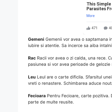
This Simple
Parasites F
More
471
4
Gemeni
Gemenii vor avea o saptamana in
iubire si atentie. Sa incerce sa aiba intalni
Rac
Racii vor avea o zi calda, una rece. C
pasiunea si vor avea perioade de gelozie s
Leu
Leul are o carte dificila. Sfarsitul un
vreti o renastere. Schimbarea aduce nouta
Fecioara
Pentru Fecioare, carte pozitiva. 
parte de multe reusite.