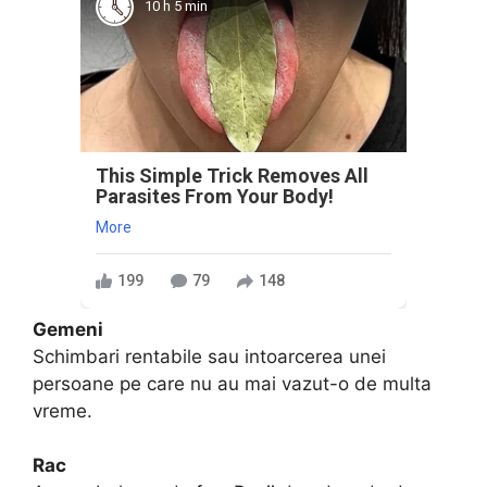
10 h 5 min
This Simple Trick Removes All
Parasites From Your Body!
More
199
79
148
Gemeni
Schimbari rentabile sau intoarcerea unei
persoane pe care nu au mai vazut-o de multa
vreme.
Rac