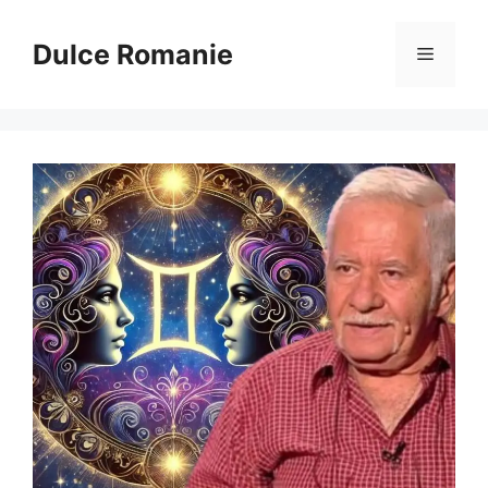
Sari
la
Dulce Romanie
Meniu
conținut