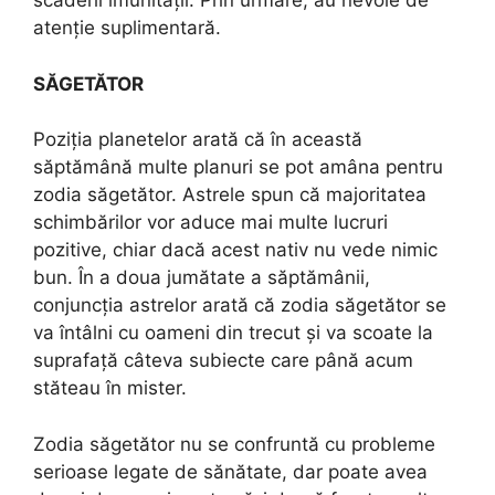
scăderii imunității. Prin urmare, au nevoie de
atenție suplimentară.
SĂGETĂTOR
Poziția planetelor arată că în această
săptămână multe planuri se pot amâna pentru
zodia săgetător. Astrele spun că majoritatea
schimbărilor vor aduce mai multe lucruri
pozitive, chiar dacă acest nativ nu vede nimic
bun. În a doua jumătate a săptămânii,
conjuncția astrelor arată că zodia săgetător se
va întâlni cu oameni din trecut și va scoate la
suprafață câteva subiecte care până acum
stăteau în mister.
Zodia săgetător nu se confruntă cu probleme
serioase legate de sănătate, dar poate avea