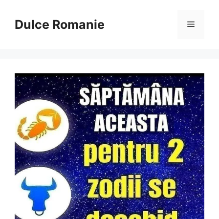
Sari
la
Dulce Romanie
Meniu
conținut