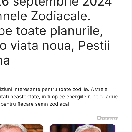
26 septembrie 2024
nele Zodiacale.
pe toate planurile,
o viata noua, Pestii
na
iuni interesante pentru toate zodiile. Astrele
tati neasteptate, in timp ce energiile runelor aduc
e pentru fiecare semn zodiacal: