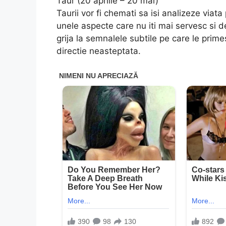
Taur (20 aprilie – 20 mai)
Taurii vor fi chemati sa isi analizeze viat
unele aspecte care nu iti mai servesc si de 
grija la semnalele subtile pe care le prime
directie neasteptata.