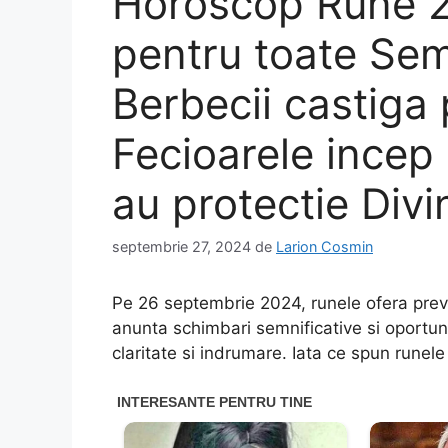
Horoscop Rune 
pentru toate Sem
Berbecii castiga 
Fecioarele incep 
au protectie Divi
septembrie 27, 2024
de
Larion Cosmin
Pe 26 septembrie 2024, runele ofera previz
anunta schimbari semnificative si oportuni
claritate si indrumare. Iata ce spun runel