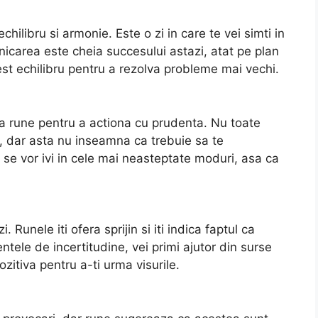
ilibru si armonie. Este o zi in care te vei simti in
unicarea este cheia succesului astazi, atat pe plan
cest echilibru pentru a rezolva probleme mai vechi.
a rune pentru a actiona cu prudenta. Nu toate
r, dar asta nu inseamna ca trebuie sa te
 se vor ivi in cele mai neasteptate moduri, asa ca
. Runele iti ofera sprijin si iti indica faptul ca
ntele de incertitudine, vei primi ajutor din surse
zitiva pentru a-ti urma visurile.