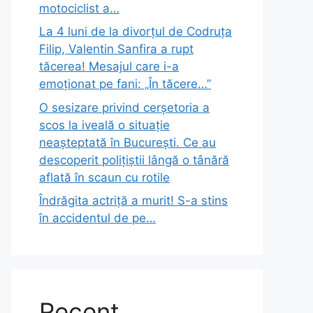
motociclist a…
La 4 luni de la divorțul de Codruța
Filip, Valentin Sanfira a rupt
tăcerea! Mesajul care i-a
emoționat pe fani: „În tăcere…”
O sesizare privind cerșetoria a
scos la iveală o situație
neașteptată în București. Ce au
descoperit polițiștii lângă o tânără
aflată în scaun cu rotile
Îndrăgita actriță a murit! S-a stins
în accidentul de pe…
Recent