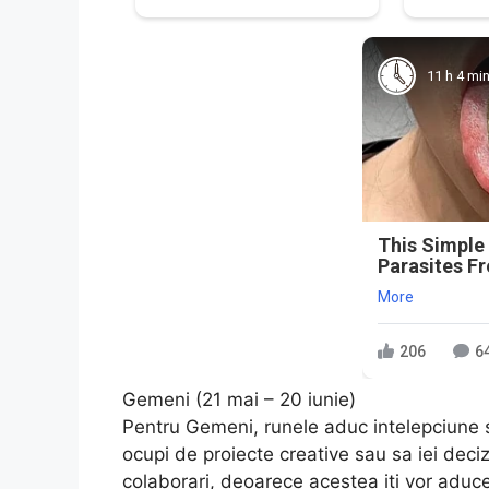
11 h 4 mi
This Simple
Parasites F
More
206
6
Gemeni (21 mai – 20 iunie)
Pentru Gemeni, runele aduc intelepciune s
ocupi de proiecte creative sau sa iei deciz
colaborari, deoarece acestea iti vor aduce 