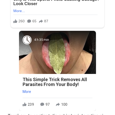
4 h 35 min
This Simple Trick Removes All
Parasites From Your Body!
More
239
97
100