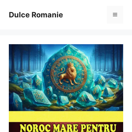
Sari
la
Dulce Romanie
Meniu
conținut