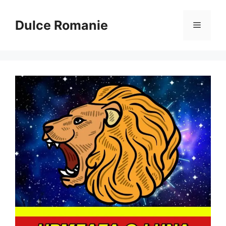
Sari
la
Dulce Romanie
Meniu
conținut