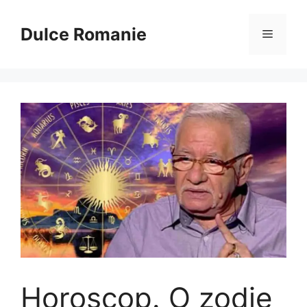
Sari
la
Dulce Romanie
Meniu
conținut
Horoscop. O zodie