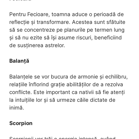
Pentru Fecioare, toamna aduce o perioadă de
reflecție și transformare. Acestea sunt sfătuite
să se concentreze pe planurile pe termen lung
și să nu ezite să își asume riscuri, beneficiind
de susținerea astrelor.
Balanță
Balanțele se vor bucura de armonie și echilibru,
relațiile înflorind grație abilităților de a rezolva
conflicte. Este important ca nativii să fie atenți
la intuițiile lor și să urmeze căile dictate de
inimă.
Scorpion
Scorpionii vor trăi o energie intensă, având