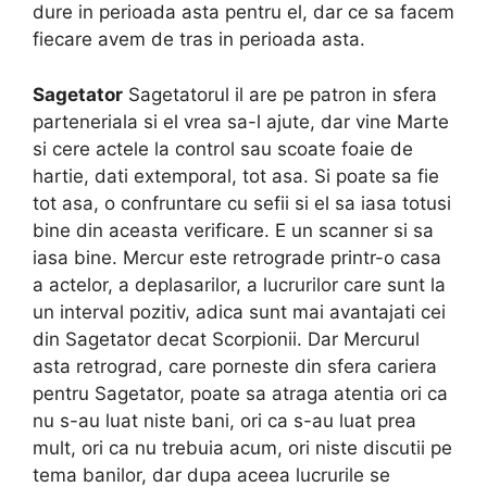
dure in perioada asta pentru el, dar ce sa facem
fiecare avem de tras in perioada asta.
Sagetator
Sagetatorul il are pe patron in sfera
parteneriala si el vrea sa-l ajute, dar vine Marte
si cere actele la control sau scoate foaie de
hartie, dati extemporal, tot asa. Si poate sa fie
tot asa, o confruntare cu sefii si el sa iasa totusi
bine din aceasta verificare. E un scanner si sa
iasa bine. Mercur este retrograde printr-o casa
a actelor, a deplasarilor, a lucrurilor care sunt la
un interval pozitiv, adica sunt mai avantajati cei
din Sagetator decat Scorpionii. Dar Mercurul
asta retrograd, care porneste din sfera cariera
pentru Sagetator, poate sa atraga atentia ori ca
nu s-au luat niste bani, ori ca s-au luat prea
mult, ori ca nu trebuia acum, ori niste discutii pe
tema banilor, dar dupa aceea lucrurile se