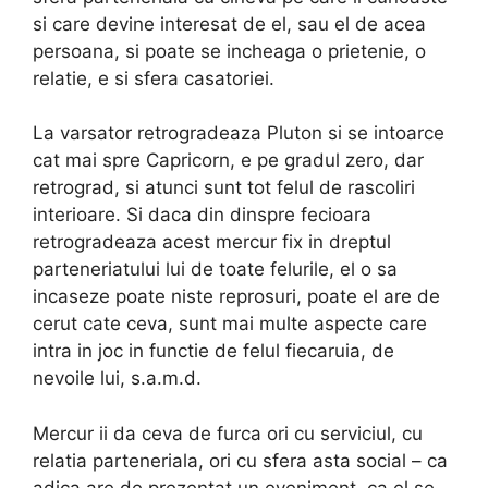
si care devine interesat de el, sau el de acea
persoana, si poate se incheaga o prietenie, o
relatie, e si sfera casatoriei.
La varsator retrogradeaza Pluton si se intoarce
cat mai spre Capricorn, e pe gradul zero, dar
retrograd, si atunci sunt tot felul de rascoliri
interioare. Si daca din dinspre fecioara
retrogradeaza acest mercur fix in dreptul
parteneriatului lui de toate felurile, el o sa
incaseze poate niste reprosuri, poate el are de
cerut cate ceva, sunt mai multe aspecte care
intra in joc in functie de felul fiecaruia, de
nevoile lui, s.a.m.d.
Mercur ii da ceva de furca ori cu serviciul, cu
relatia parteneriala, ori cu sfera asta social – ca
adica are de prezentat un eveniment, ca el se