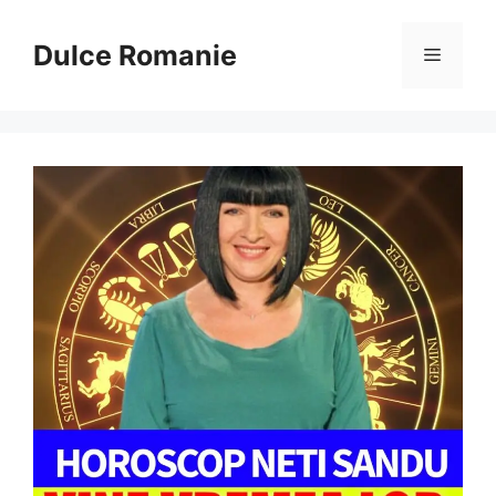
Sari
la
Dulce Romanie
Meniu
conținut