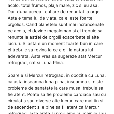
acolo, totul frumos, plaja mare, zic si eu asa.
Dar, dupa aceea Leul are de renuntat la orgolii.
Asta e tema lui de viata, ca el este foarte
orgolios. Cand planetele sunt mai incrancenate
pe acolo, el devine megaloman si el trebuie sa
renunte la astfel de orgolii exacerbate si alte
lucruri. Si asta e un moment foarte bun in care
el trebuie sa revina la ce e el, la natura lui
adevarata. Asta vrea sa sugereze atat Mercur
retrograd, cat si Luna Plina.
Soarele si Mercur retrograd, in opozitie cu Luna,
ca asta inseamna luna plina, inseamna si niste
probleme de sanatate la care musai trebuie sa
fie atent. Poate sa fie probleme cardiace sau cu
circulatia sau diverse alte lucruri care mai tin si
de ascendent si e bine sa fii atent ca Mercur
retrograd, asta arata si probleme cu mainile sau