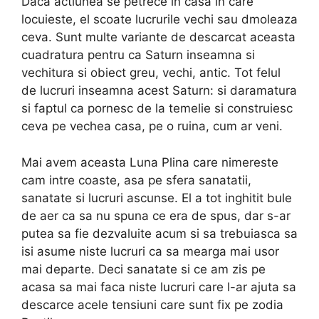
Daca actiunea se petrece in casa in care
locuieste, el scoate lucrurile vechi sau dmoleaza
ceva. Sunt multe variante de descarcat aceasta
cuadratura pentru ca Saturn inseamna si
vechitura si obiect greu, vechi, antic. Tot felul
de lucruri inseamna acest Saturn: si daramatura
si faptul ca pornesc de la temelie si construiesc
ceva pe vechea casa, pe o ruina, cum ar veni.
Mai avem aceasta Luna Plina care nimereste
cam intre coaste, asa pe sfera sanatatii,
sanatate si lucruri ascunse. El a tot inghitit bule
de aer ca sa nu spuna ce era de spus, dar s-ar
putea sa fie dezvaluite acum si sa trebuiasca sa
isi asume niste lucruri ca sa mearga mai usor
mai departe. Deci sanatate si ce am zis pe
acasa sa mai faca niste lucruri care l-ar ajuta sa
descarce acele tensiuni care sunt fix pe zodia