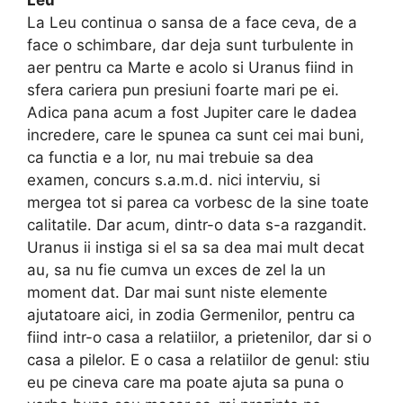
La Leu continua o sansa de a face ceva, de a
face o schimbare, dar deja sunt turbulente in
aer pentru ca Marte e acolo si Uranus fiind in
sfera cariera pun presiuni foarte mari pe ei.
Adica pana acum a fost Jupiter care le dadea
incredere, care le spunea ca sunt cei mai buni,
ca functia e a lor, nu mai trebuie sa dea
examen, concurs s.a.m.d. nici interviu, si
mergea tot si parea ca vorbesc de la sine toate
calitatile. Dar acum, dintr-o data s-a razgandit.
Uranus ii instiga si el sa sa dea mai mult decat
au, sa nu fie cumva un exces de zel la un
moment dat. Dar mai sunt niste elemente
ajutatoare aici, in zodia Germenilor, pentru ca
fiind intr-o casa a relatiilor, a prietenilor, dar si o
casa a pilelor. E o casa a relatiilor de genul: stiu
eu pe cineva care ma poate ajuta sa puna o