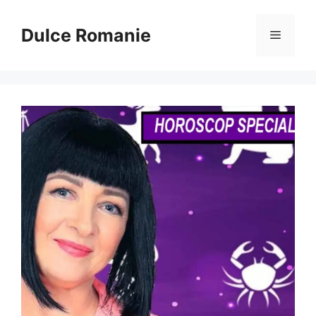
Sari
la
Dulce Romanie
Meniu
conținut