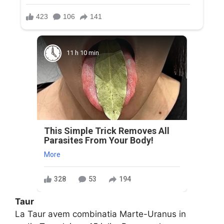
11 h 10 min
This Simple Trick Removes All
Parasites From Your Body!
More
328
53
194
Taur
La Taur avem combinatia Marte-Uranus in