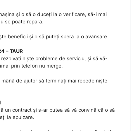
C
așina și o să o duceți la o verificare, să-i mai
nu se poate repara.
te beneficii și o să puteți spera la o avansare.
24 – TAUR
 rezolvați niște probleme de serviciu, și să vă-
 numai prin telefon nu merge.
o mână de ajutor să terminați mai repede niște
I
ră un contract și s-ar putea să vă convină că o să
ți la epuizare.