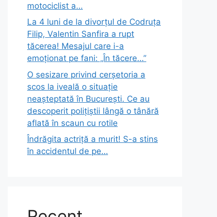
motociclist a…
La 4 luni de la divorțul de Codruța
Filip, Valentin Sanfira a rupt
tăcerea! Mesajul care i-a
emoționat pe fani: „În tăcere…”
O sesizare privind cerșetoria a
scos la iveală o situație
neașteptată în București. Ce au
descoperit polițiștii lângă o tânără
aflată în scaun cu rotile
Îndrăgita actriță a murit! S-a stins
în accidentul de pe…
Recent