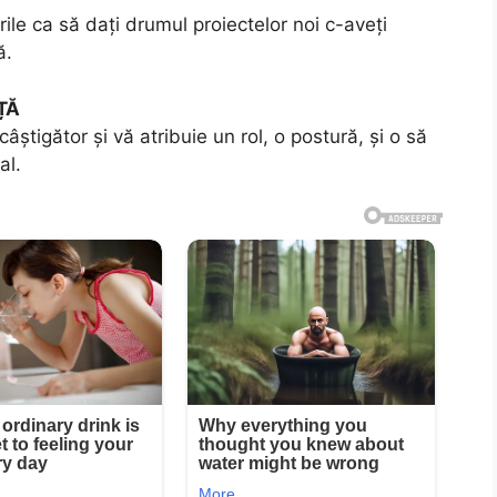
rile ca să dați drumul proiectelor noi c-aveți
ă.
ȚĂ
âștigător și vă atribuie un rol, o postură, și o să
al.