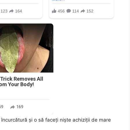
n
 Trick Removes All
rom Your Body!
59
169
încurcătură și o să faceți niște achiziții de mare