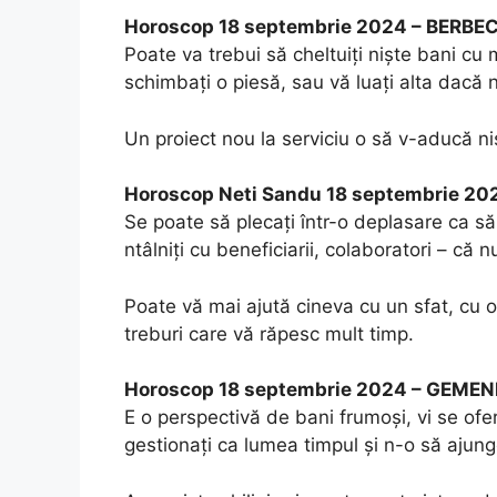
Horoscop 18 septembrie 2024 – BERBE
Poate va trebui să cheltuiți niște bani cu m
schimbați o piesă, sau vă luați alta dacă 
Un proiect nou la serviciu o să v-aducă niș
Horoscop Neti Sandu 18 septembrie 20
Se poate să plecați într-o deplasare ca să
ntâlniți cu beneficiarii, colaboratori – că
Poate vă mai ajută cineva cu un sfat, cu 
treburi care vă răpesc mult timp.
Horoscop 18 septembrie 2024 – GEMEN
E o perspectivă de bani frumoși, vi se ofe
gestionați ca lumea timpul și n-o să ajunge