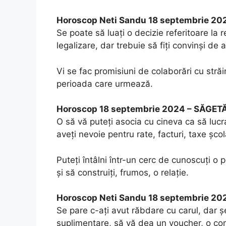
Horoscop Neti Sandu 18 septembrie 2
Se poate să luați o decizie referitoare la 
legalizare, dar trebuie să fiți convinși de 
Vi se fac promisiuni de colaborări cu străi
perioada care urmează.
Horoscop 18 septembrie 2024 – SĂGET
O să vă puteți asocia cu cineva ca să lucra
aveți nevoie pentru rate, facturi, taxe școla
Puteți întâlni într-un cerc de cunoscuți 
și să construiți, frumos, o relație.
Horoscop Neti Sandu 18 septembrie 2
Se pare c-ați avut răbdare cu carul, dar ș
suplimentare, să vă dea un voucher, o compe