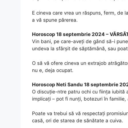
E cineva care vrea un răspuns, ferm, de la v
a vă spune părerea.
Horoscop 18 septembrie 2024 – VĂRSĂ
Vin bani, pe care-aveți de gând să-i puneț
undeva la sfârșit de săptămână, sau poate
O să vă ofere cineva un extrajob atrăgător
nu e, deja ocupat.
Horoscop Neti Sandu 18 septembrie 202
O discuție-ntre patru ochi cu ființa iubită
implicați – pot fi nunți, botezuri în familie,
Poate va trebui să vă respectați promisiun
casă, ori de starea de sănătate a cuiva.