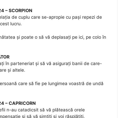
024 – SCORPION
relația de cuplu care se-apropie cu pași repezi de
acest lucru.
nătatea și poate o să vă deplasați pe ici, pe colo în
ĂTOR
ți în parteneriat și să vă asigurați banii de care-
re și altele.
o persoană care să fie pe lungimea voastră de undă
024 – CAPRICORN
efii n-au catadicsit să vă plătească orele
nsație și să vă simțiți și voi răsplătiți.