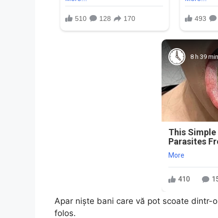
8 h 39 mi
This Simple
Parasites F
More
410
1
Apar niște bani care vă pot scoate dintr-o 
folos.