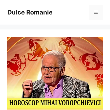
Sari
la
Dulce Romanie
Meniu
conținut