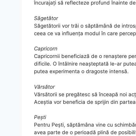
încurajați să reflecteze profund înainte de 
Săgetător
Săgetătorii vor trăi o săptămână de intros
ceea ce va influența modul în care percep 
Capricorn
Capricornii beneficiază de o renaștere pe
dificile. O întâlnire neașteptată le-ar put
putea experimenta o dragoste intensă.
Vărsător
Vărsătorii se pregătesc să înceapă noi acțiu
Aceștia vor beneficia de sprijin din parte
Pești
Pentru Pești, săptămâna vine cu schimbări
avea parte de o perioadă plină de posibilit