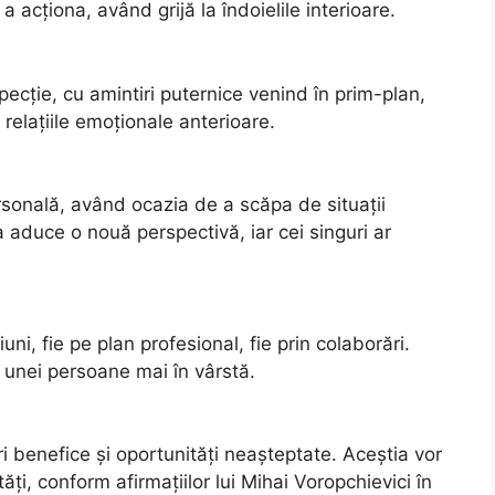
a acționa, având grijă la îndoielile interioare.
pecție, cu amintiri puternice venind în prim-plan,
relațiile emoționale anterioare.
rsonală, având ocazia de a scăpa de situații
ea aduce o nouă perspectivă, iar cei singuri ar
ni, fie pe plan profesional, fie prin colaborări.
a unei persoane mai în vârstă.
 benefice și oportunități neașteptate. Aceștia vor
ăți, conform afirmațiilor lui Mihai Voropchievici în