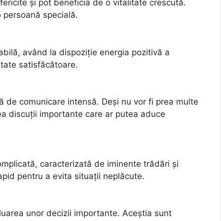
efericite și pot beneficia de o vitalitate crescută.
o persoană specială.
bilă, având la dispoziție energia pozitivă a
ltate satisfăcătoare.
 de comunicare intensă. Deși nu vor fi prea multe
ea discuții importante care ar putea aduce
plicată, caracterizată de iminente trădări și
pid pentru a evita situații neplăcute.
uarea unor decizii importante. Aceștia sunt