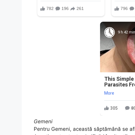
9 h 42 mi
This Simple
Parasites F
More
305
8
Gemeni
Pentru Gemeni, această săptămână se afl