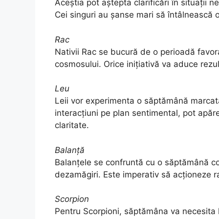
Aceștia pot aștepta clarificări în situații n
Cei singuri au șanse mari să întâlnească 
Rac
Nativii Rac se bucură de o perioadă favora
cosmosului. Orice inițiativă va aduce rezu
Leu
Leii vor experimenta o săptămână marcată
interacțiuni pe plan sentimental, pot apăr
claritate.
Balanță
Balanțele se confruntă cu o săptămână com
dezamăgiri. Este imperativ să acționeze ra
Scorpion
Pentru Scorpioni, săptămâna va necesita l