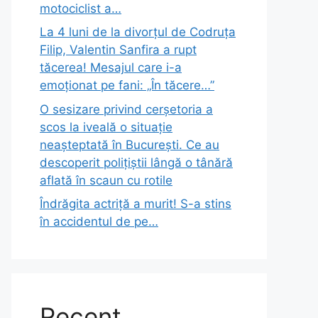
motociclist a…
La 4 luni de la divorțul de Codruța
Filip, Valentin Sanfira a rupt
tăcerea! Mesajul care i-a
emoționat pe fani: „În tăcere…”
O sesizare privind cerșetoria a
scos la iveală o situație
neașteptată în București. Ce au
descoperit polițiștii lângă o tânără
aflată în scaun cu rotile
Îndrăgita actriță a murit! S-a stins
în accidentul de pe…
Recent