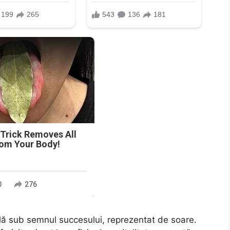
n
 Trick Removes All
rom Your Body!
0
276
ă sub semnul succesului, reprezentat de soare.