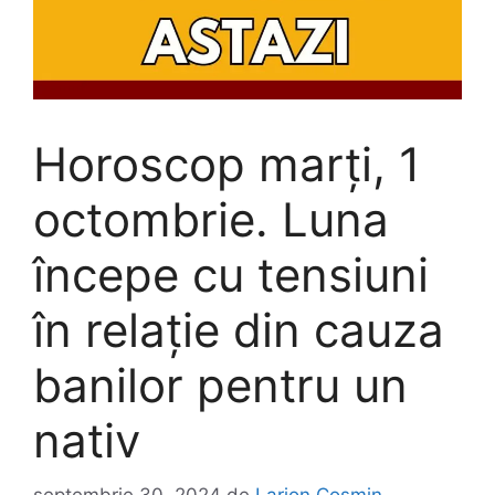
Horoscop marți, 1
octombrie. Luna
începe cu tensiuni
în relație din cauza
banilor pentru un
nativ
septembrie 30, 2024
de
Larion Cosmin