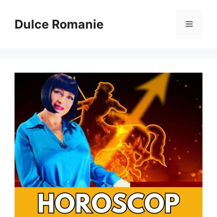
Sari
la
Dulce Romanie
Meniu
conținut